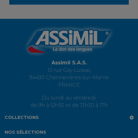
Assimil S.A.S.
13 rue Gay-Lussac
94430 Chennevières-sur-Marne
FRANCE
Du lundi au vendredi
de 9h à 12h30 et de 13h30 à 17h
COLLECTIONS
NOS SÉLECTIONS