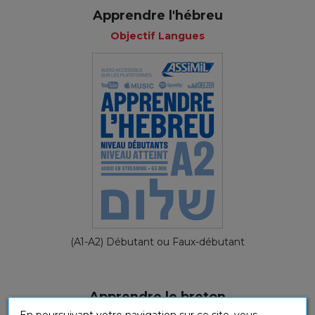
Apprendre l'hébreu
Objectif Langues
(A1-A2) Débutant ou Faux-débutant
Apprendre le breton
En poursuivant votre navigation sur ce site, vous