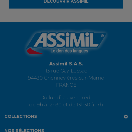
DÉCOUVRIR ASSIMIL
Assimil S.A.S.
13 rue Gay-Lussac
94430 Chennevières-sur-Marne
FRANCE
Du lundi au vendredi
de 9h à 12h30 et de 13h30 à 17h
COLLECTIONS
NOS SÉLECTIONS