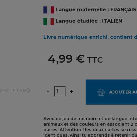
Langue maternelle : FRANÇAIS
Langue étudiée : ITALIEN
Livre numérique enrichi, contient 
4,99 €
TTC
Quantité
-
+
randir l'image
AJOUTER A
Avec ce jeu de mémoire et de langue inter
animaux et des couleurs en associant 2 
paires. Attention ! les deux cartes se r
identiques. Ainsi tu apprends à retenir du