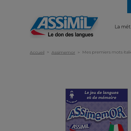
La mé
>
Mes premiers mots italie
Accueil
Assimemor
>