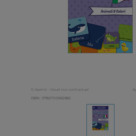
© Assimil - Visuel non contractuel
Ag
ISBN : 9782700562682