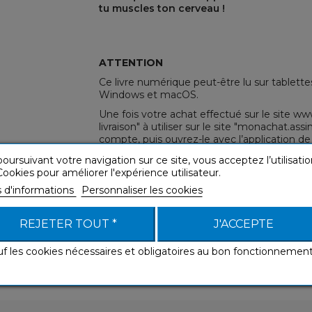
tu muscles ton cerveau !
REST
ATTENTION
Ce livre numérique peut-être lu sur tablett
Windows et macOS.
Une fois votre achat effectué sur le site w
livraison" à utiliser sur le site "
monachat.assim
compte, puis ouvrez-le avec l’application de 
Vous pouvez utiliser l’application gratuite
Ad
oursuivant votre navigation sur ce site, vous acceptez l’utilisatio
et Android) ou encore iBooks (sur macOS ou 
ookies pour améliorer l'expérience utilisateur.
vous pouvez également utiliser l'application
s d'informations
Personnaliser les cookies
Plus d'informations via notre
FAQ
.
REJETER TOUT *
J'ACCEPTE
uf les cookies nécessaires et obligatoires au bon fonctionnemen