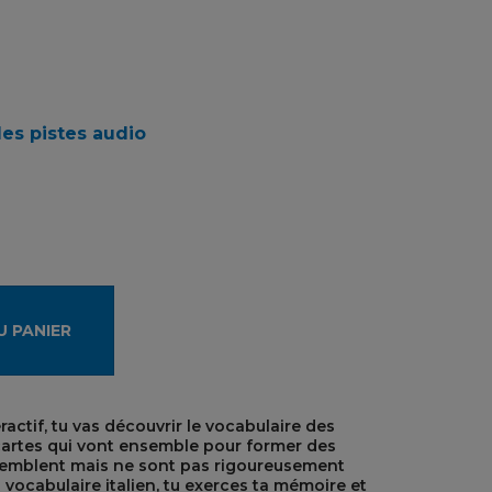
des pistes audio
U PANIER
actif, tu vas découvrir le vocabulaire des
cartes qui vont ensemble pour former des
essemblent mais ne sont pas rigoureusement
 vocabulaire italien, tu exerces ta mémoire et