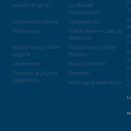
P
Assimil English
Guides de
T
conversation
e
Langues en liberté
Langues, etc.
a
Bienvenue !
Kids & Teens – L'œil du
e
détective
h
Kids & Teens – 100%
Kids & Teens – 100%
e
english
français
i
Assimemor
Hors Collection
F
J'écoute, je joue et
Goodies
L
j'apprends
A bilingual adventure
C
L
N