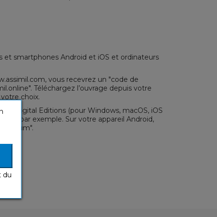
es et smartphones Android et iOS et ordinateurs
ww.assimil.com, vous recevrez un "code de
il.online
". Téléchargez l’ouvrage depuis votre
votre choix.
obe Digital Editions
(pour Windows, macOS, iOS
n
iOS) par exemple. Sur votre appareil Android,
 "Lithium".
t du