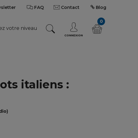
wsletter
FAQ
Contact
Blog
0
ez votre niveau
CONNEXION
s italiens :
dio)