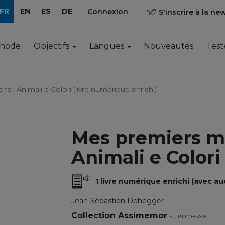
FR
EN
ES
DE
Connexion
S'inscrire à la ne
thode
Objectifs
Langues
Nouveautés
Test
ns : Animali e Colori (livre numérique enrichi)
Mes premiers mot
Animali e Colori
1 livre numérique enrichi (avec au
Jean-Sébastien Dehegger
Collection Assimemor
- Jeunesse