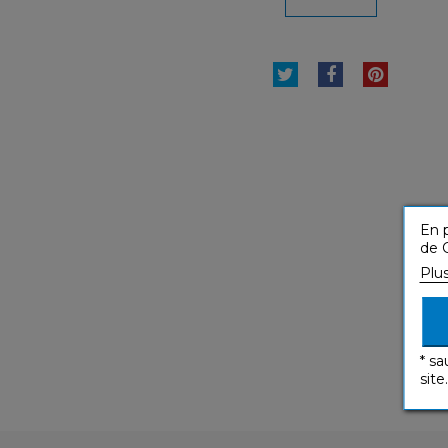
TWEET
PARTAGER
PINTE
En p
de C
Plu
* sa
site.