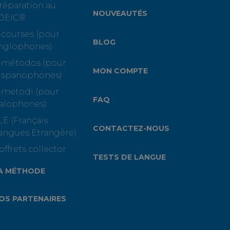
réparation au
NOUVEAUTÉS
OEIC®
-courses (pour
BLOG
nglophones)
-métodos (pour
MON COMPTE
ispanophones)
-metodi (pour
FAQ
talophones)
LE (Français
CONTACTEZ-NOUS
angues Etrangère)
offrets collector
TESTS DE LANGUE
A MÉTHODE
OS PARTENAIRES