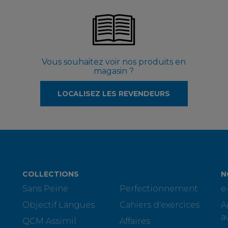
Vous souhaitez voir nos produits en
magasin ?
LOCALISEZ LES REVENDEURS
COLLECTIONS
N
Sans Peine
Perfectionnement
e
Objectif Langues
Cahiers d'exercices
A
a
QCM Assimil
Affaires