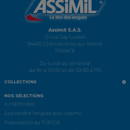
Assimil S.A.S.
13 rue Gay-Lussac
94430 Chennevières-sur-Marne
FRANCE
Du lundi au vendredi
de 9h à 12h30 et de 13h30 à 17h
COLLECTIONS
NOS SÉLECTIONS
e-méthodes
Apprendre l'anglais avec Assimil
Préparation au TOEIC®