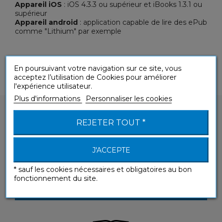
Appareil iOS
: iOS 4.3.3 ou supérieur et iBooks 1.3.1 ou
supérieur
Appareil android
: application capable de lire des ePub
comme "Lithium" par exemple
En poursuivant votre navigation sur ce site, vous
acceptez l’utilisation de Cookies pour améliorer
l'expérience utilisateur.
Plus d'informations
Personnaliser les cookies
REJETER TOUT *
J'ACCEPTE
Vous avez une question sur un de nos produits
?
* sauf les cookies nécessaires et obligatoires au bon
fonctionnement du site.
CONTACTEZ-NOUS