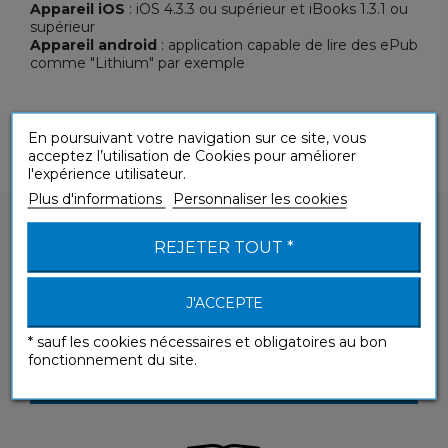
Appareil iOS
: iOS 4.3.3 ou supérieur et iBooks 1.3.1 ou
supérieur
Appareil android
: application capable de lire des ePub
comme "Lithium" par exemple
En poursuivant votre navigation sur ce site, vous
acceptez l’utilisation de Cookies pour améliorer
l'expérience utilisateur.
Plus d'informations
Personnaliser les cookies
REJETER TOUT *
J'ACCEPTE
Vous avez une question sur un de nos produits
?
* sauf les cookies nécessaires et obligatoires au bon
fonctionnement du site.
CONTACTEZ-NOUS