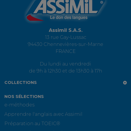
Assimil S.A.S.
13 rue Gay-Lussac
94430 Chennevières-sur-Marne
FRANCE
Du lundi au vendredi
de 9h à 12h30 et de 13h30 à 17h
COLLECTIONS
NOS SÉLECTIONS
e-méthodes
Apprendre l'anglais avec Assimil
Préparation au TOEIC®