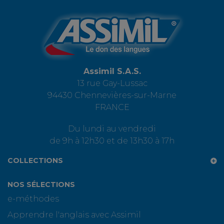
Assimil S.A.S.
13 rue Gay-Lussac
94430 Chennevières-sur-Marne
FRANCE
Du lundi au vendredi
de 9h à 12h30 et de 13h30 à 17h
COLLECTIONS
NOS SÉLECTIONS
e-méthodes
Apprendre l'anglais avec Assimil