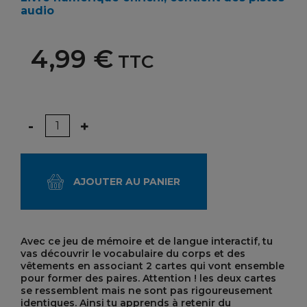
audio
4,99 €
TTC
Quantité
-
+
AJOUTER AU PANIER
Avec ce jeu de mémoire et de langue interactif, tu
vas découvrir le vocabulaire du corps et des
vêtements en associant 2 cartes qui vont ensemble
pour former des paires. Attention ! les deux cartes
se ressemblent mais ne sont pas rigoureusement
identiques.
Ainsi tu apprends à retenir du