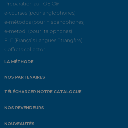
Préparation au TOEIC®
e-courses (pour anglophones)
e-métodos (pour hispanophones)
e-metodi (pour italophones)
FLE (Français Langues Etrangère)
Coffrets collector
LA MÉTHODE
NOS PARTENAIRES
TÉLÉCHARGER NOTRE CATALOGUE
NOS REVENDEURS
NOUVEAUTÉS