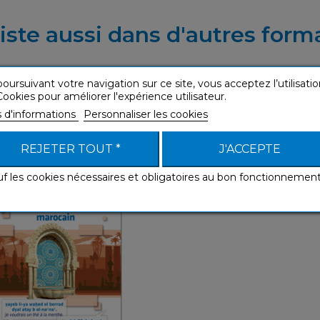
iste aussi dans d'autres form
oursuivant votre navigation sur ce site, vous acceptez l’utilisatio
ookies pour améliorer l'expérience utilisateur.
s d'informations
Personnaliser les cookies
abe marocain (livre
numérique)
REJETER TOUT *
J'ACCEPTE
uides de conversation
uf les cookies nécessaires et obligatoires au bon fonctionnemen
Guides de
conversation
Français