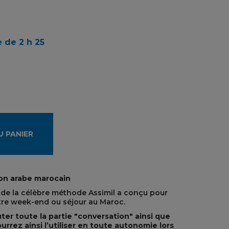
 de 2 h 25
U PANIER
on arabe marocain
 de la célèbre méthode Assimil a conçu pour
re week-end ou séjour au Maroc.
ter toute la partie "conversation" ainsi que
rrez ainsi l’utiliser en toute autonomie lors