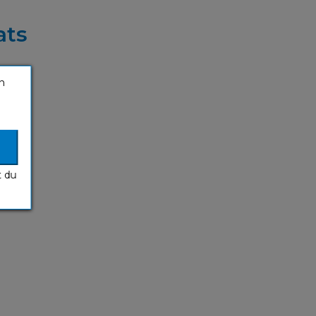
ats
n
t du