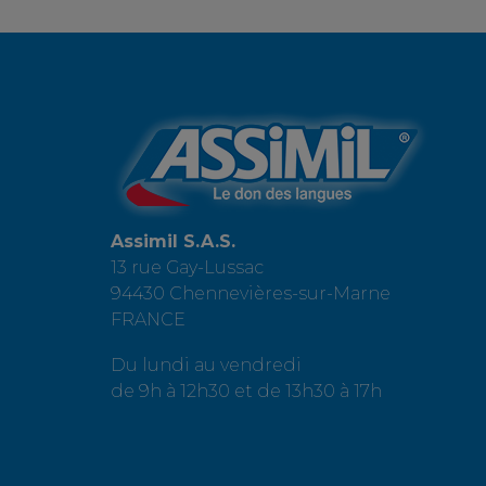
Assimil S.A.S.
13 rue Gay-Lussac
94430 Chennevières-sur-Marne
FRANCE
Du lundi au vendredi
de 9h à 12h30 et de 13h30 à 17h