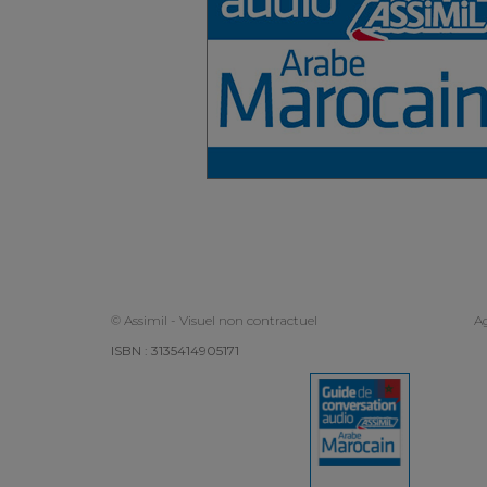
© Assimil - Visuel non contractuel
Ag
ISBN : 3135414905171