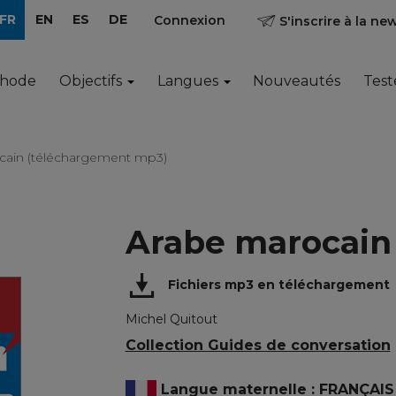
FR
EN
ES
DE
Connexion
S'inscrire à la ne
thode
Objectifs
Langues
Nouveautés
Test
cain (téléchargement mp3)
Arabe marocain
Fichiers mp3 en téléchargement
Michel Quitout
Collection Guides de conversation
Langue maternelle : FRANÇAIS