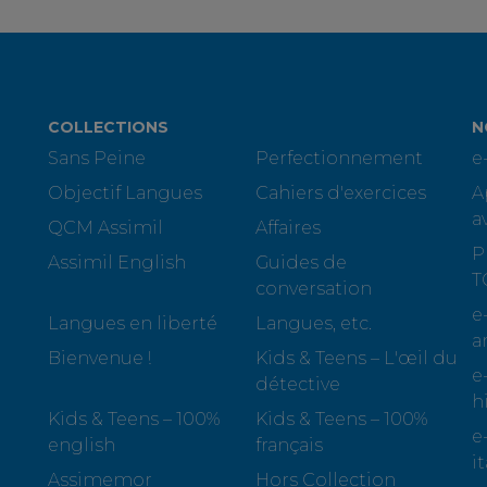
COLLECTIONS
N
Sans Peine
Perfectionnement
e
Objectif Langues
Cahiers d'exercices
A
a
QCM Assimil
Affaires
P
Assimil English
Guides de
T
conversation
e
Langues en liberté
Langues, etc.
a
Bienvenue !
Kids & Teens – L'œil du
e
détective
h
Kids & Teens – 100%
Kids & Teens – 100%
e
english
français
i
Assimemor
Hors Collection