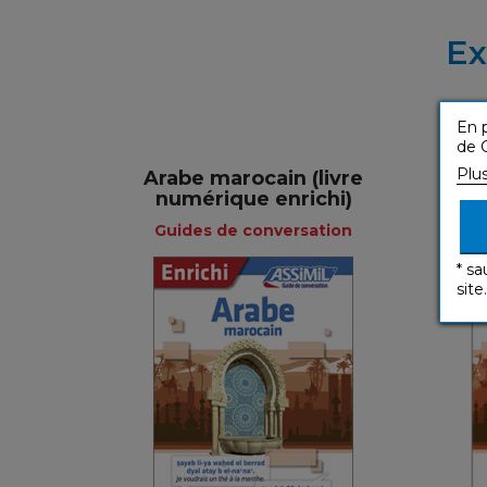
Ex
En p
de C
Plu
Arabe marocain (livre
Ar
numérique enrichi)
Guides de conversation
G
* sa
site.
Guides de
conversation
Français