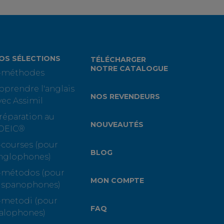
OS SÉLECTIONS
TÉLÉCHARGER
NOTRE CATALOGUE
-méthodes
pprendre l'anglais
NOS REVENDEURS
vec Assimil
réparation au
NOUVEAUTÉS
OEIC®
-courses (pour
BLOG
nglophones)
-métodos (pour
MON COMPTE
ispanophones)
-metodi (pour
FAQ
talophones)