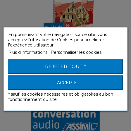
En poursuivant votre navigation sur ce site, vous
acceptez l’utilisation de Cookies pour améliorer
l'expérience utilisateur.
Plus d'informations
Personnaliser les cookies
REJETER TOUT *
Arabe tunisien (téléchargement mp3)
J'ACCEPTE
Guides de conversation
* sauf les cookies nécessaires et obligatoires au bon
fonctionnement du site.