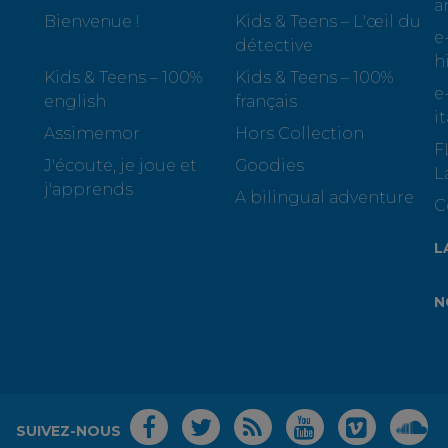
a
Bienvenue !
Kids & Teens – L'œil du
e
détective
h
Kids & Teens – 100%
Kids & Teens – 100%
e
english
français
i
Assimemor
Hors Collection
F
J'écoute, je joue et
Goodies
L
j'apprends
A bilingual adventure
C
L
N
SUIVEZ-NOUS