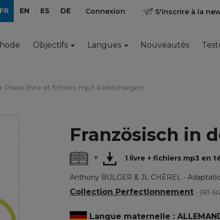
FR
EN
ES
DE
Connexion
S'inscrire à la ne
thode
Objectifs
Langues
Nouveautés
Test
 Praxis (livre et fichiers mp3 à télécharger)
Französisch in d
+
1 livre + fichiers mp3 en
Anthony BULGER & JL CHÉREL - Adaptati
Collection Perfectionnement
- (B1-B
Langue maternelle : ALLEMAN