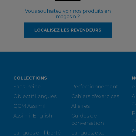
Vous souhaitez voir nos produits en
magasin ?
LOCALISEZ LES REVENDEURS
COLLECTIONS
N
Sans Peine
Perfectionnement
e
Objectif Langues
Cahiers d'exercices
A
a
QCM Assimil
Affaires
P
Assimil English
Guides de
T
conversation
e
Langues en liberté
Langues, etc.