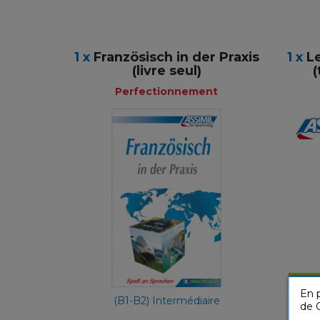
1 x
Französisch in der Praxis
1 x
L
(livre seul)
(
Perfectionnement
Perfectionnement
Allemand
24,90 €
En p
(B1-B2) Intermédiaire
de C