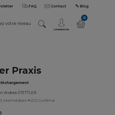
wsletter
FAQ
Contact
Blog
0
ez votre niveau
CONNEXION
er Praxis
 téléchargement
on Andrea STETTLER
2) Intermédiaire
>
(C1) Confirmé
D