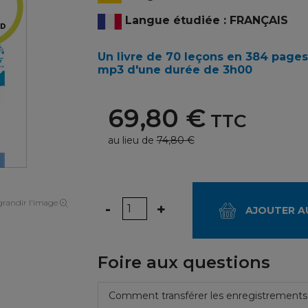
Langue étudiée : FRANÇAIS
Un livre de 70 leçons en 384 pages
mp3 d'une durée de 3h00
69,80 €
TTC
au lieu de
74,80 €
randir l'image
Quantité
-
+
AJOUTER A
Foire aux questions
Comment transférer les enregistrements