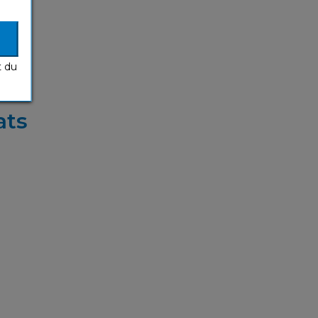
t du
ats