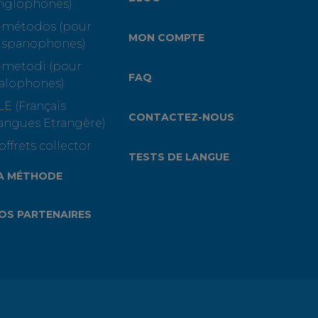
nglophones)
-métodos (pour
MON COMPTE
ispanophones)
-metodi (pour
FAQ
talophones)
LE (Français
CONTACTEZ-NOUS
angues Etrangère)
offrets collector
TESTS DE LANGUE
A MÉTHODE
OS PARTENAIRES