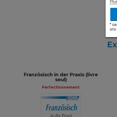
Plu
* sa
site.
Ex
Französisch in der Praxis (livre
seul)
Perfectionnement
Perfectionnement