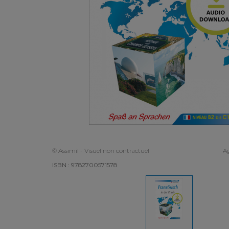
© Assimil - Visuel non contractuel
Ag
ISBN : 9782700571578