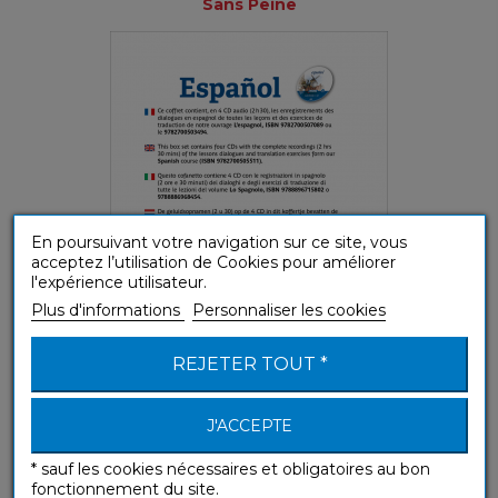
Sans Peine
En poursuivant votre navigation sur ce site, vous
acceptez l’utilisation de Cookies pour améliorer
l'expérience utilisateur.
Plus d'informations
Personnaliser les cookies
(A1-A2) Débutant ou Faux-débutant
REJETER TOUT *
Español (Téléchargement mp3 Espagnol)
J'ACCEPTE
Sans Peine
* sauf les cookies nécessaires et obligatoires au bon
fonctionnement du site.