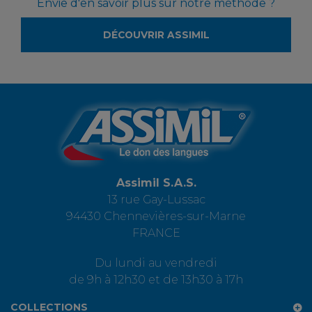
Envie d'en savoir plus sur notre méthode ?
DÉCOUVRIR ASSIMIL
Assimil S.A.S.
13 rue Gay-Lussac
94430 Chennevières-sur-Marne
FRANCE
Du lundi au vendredi
de 9h à 12h30 et de 13h30 à 17h
COLLECTIONS