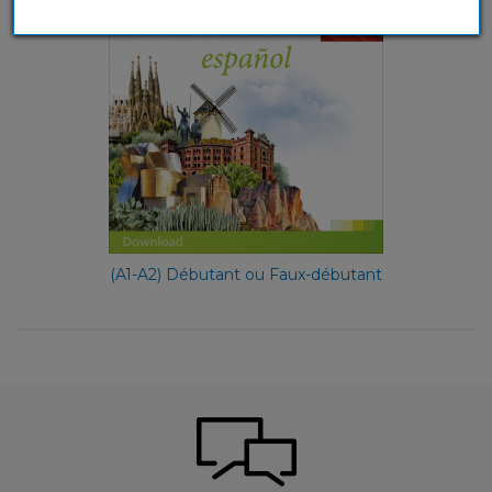
(A1-A2) Débutant ou Faux-débutant