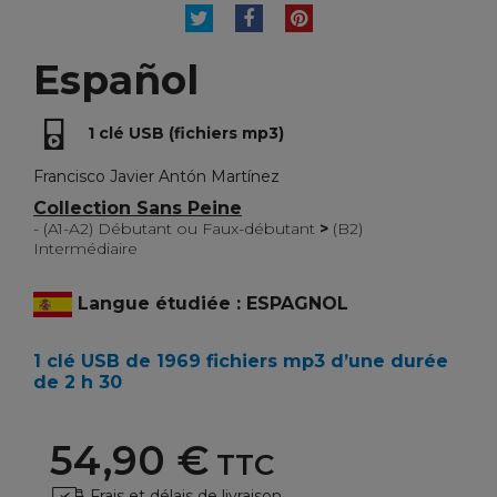
TWEET
PARTAGER
PINTEREST
Español
1 clé USB (fichiers mp3)
Francisco Javier Antón Martínez
Collection Sans Peine
- (A1-A2) Débutant ou Faux-débutant
>
(B2)
Intermédiaire
Langue étudiée : ESPAGNOL
1 clé USB de 1969 fichiers mp3 d’une durée
de 2 h 30
54,90 €
TTC
Frais et délais de livraison