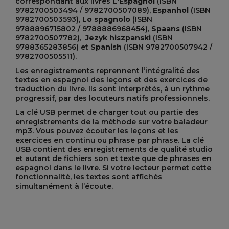
correspondant aux livres
L'Espagnol
(ISBN
9782700503494 / 9782700507089),
Espanhol
(ISBN
9782700503593),
Lo spagnolo
(ISBN
9788896715802 / 9788886968454),
Spaans
(ISBN
9782700507782),
Jezyk hiszpanski
(ISBN
9788365283856) et
Spanish
(ISBN 9782700507942 /
9782700505511).
Les enregistrements reprennent l’intégralité des
textes en espagnol des leçons et des exercices de
traduction du livre. Ils sont interprétés, à un rythme
progressif, par des locuteurs natifs professionnels.
La clé USB permet de charger tout ou partie des
enregistrements de la méthode sur votre baladeur
mp3. Vous pouvez écouter les leçons et les
exercices en continu ou phrase par phrase. La clé
USB contient des enregistrements de qualité studio
et autant de fichiers son et texte que de phrases en
espagnol dans le livre. Si votre lecteur permet cette
fonctionnalité, les textes sont affichés
simultanément à l’écoute.