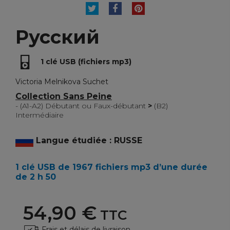
TWEET
PARTAGER
PINTEREST
Русский
1 clé USB (fichiers mp3)
Victoria Melnikova Suchet
Collection Sans Peine
- (A1-A2) Débutant ou Faux-débutant
>
(B2)
Intermédiaire
Langue étudiée : RUSSE
1 clé USB de 1967 fichiers mp3 d’une durée
de 2 h 50
54,90 €
TTC
Frais et délais de livraison