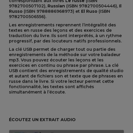
correspondant aux livres
Le russe
(ISBN
9782700507102),
Russian
(ISBN 9782700504446),
Il
Russo
(ISBN 9788886968973) et
El Ruso
(ISBN
9782700506556).
Les enregistrements reprennent l’intégralité des
textes en russe des leçons et des exercices de
traduction du livre. Ils sont interprétés, à un rythme
progressif, par des locuteurs natifs professionnels.
La clé USB permet de charger tout ou partie des
enregistrements de la méthode sur votre baladeur
mp3. Vous pouvez écouter les leçons et les
exercices en continu ou phrase par phrase. La clé
USB contient des enregistrements de qualité studio
et autant de fichiers son et texte que de phrases en
russe dans le livre. Si votre lecteur permet cette
fonctionnalité, les textes sont affichés
simultanément à l’écoute.
ÉCOUTEZ UN EXTRAIT AUDIO