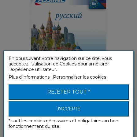
En poursuivant votre navigation sur ce site, vous
acceptez l’utilisation de Cookies pour améliorer
l'expérience utilisateur.
(A1-A2) Débutant ou Faux-débutant
Plus d'informations
Personnaliser les cookies
REJETER TOUT *
Русский (téléchargement mp3 Russe)
Sans Peine
J'ACCEPTE
* sauf les cookies nécessaires et obligatoires au bon
fonctionnement du site.