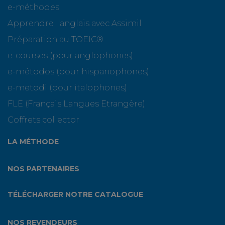
e-méthodes
Apprendre l'anglais avec Assimil
Préparation au TOEIC®
e-courses (pour anglophones)
e-métodos (pour hispanophones)
e-metodi (pour italophones)
FLE (Français Langues Etrangère)
Coffrets collector
LA MÉTHODE
NOS PARTENAIRES
TÉLÉCHARGER NOTRE CATALOGUE
NOS REVENDEURS