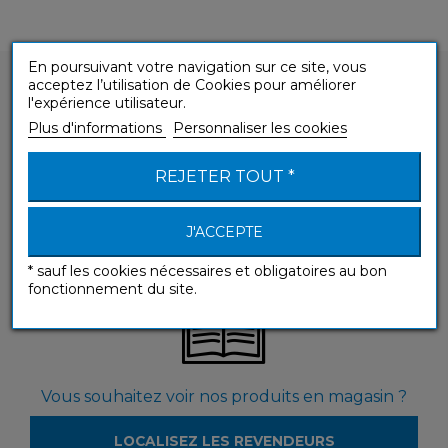
En poursuivant votre navigation sur ce site, vous
acceptez l’utilisation de Cookies pour améliorer
l'expérience utilisateur.
Plus d'informations
Personnaliser les cookies
Vous avez une question sur un de nos produits
REJETER TOUT *
?
J'ACCEPTE
CONTACTEZ-NOUS
* sauf les cookies nécessaires et obligatoires au bon
fonctionnement du site.
Vous souhaitez voir nos produits en magasin ?
LOCALISEZ LES REVENDEURS