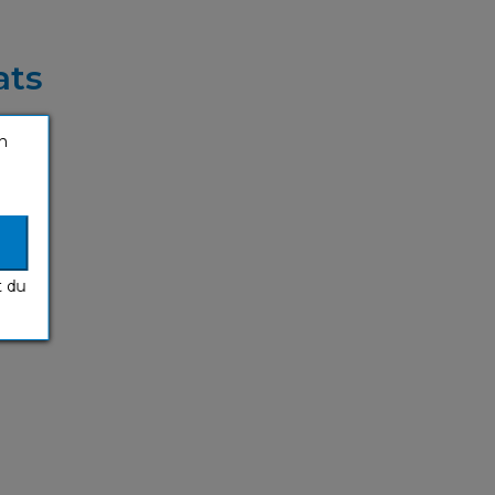
ats
n
t du