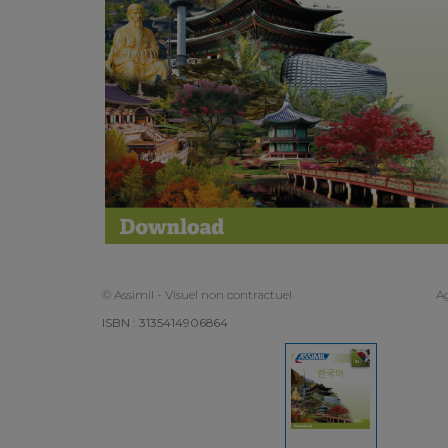
© Assimil - Visuel non contractuel
Ag
ISBN : 3135414906864