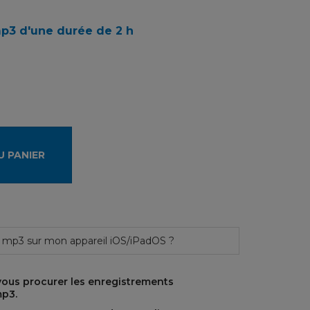
p3 d'une durée de 2 h
U PANIER
 mp3 sur mon appareil iOS/iPadOS ?
 vous procurer les enregistrements
mp3.