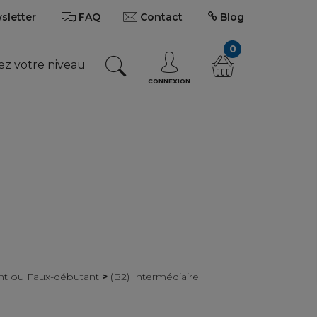
wsletter
FAQ
Contact
Blog
0
ez votre niveau
CONNEXION
ant ou Faux-débutant
>
(B2) Intermédiaire