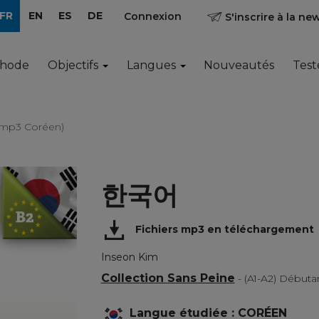
FR
EN
ES
DE
Connexion
S'inscrire à la ne
thode
Objectifs
Langues
Nouveautés
Test
mp3 Coréen)
한국어
Fichiers mp3 en téléchargement
Inseon Kim
Collection Sans Peine
- (A1-A2) Début
Langue étudiée : CORÉEN