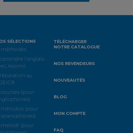
OS SÉLECTIONS
TÉLÉCHARGER
NOTRE CATALOGUE
-méthodes
pprendre l'anglais
NOS REVENDEURS
vec Assimil
réparation au
NOUVEAUTÉS
OEIC®
-courses (pour
BLOG
nglophones)
-métodos (pour
MON COMPTE
ispanophones)
-metodi (pour
FAQ
talophones)