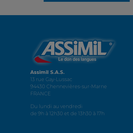
Assimil S.A.S.
13 rue Gay-Lussac
94430 Chennevières-sur-Marne
FRANCE
Du lundi au vendredi
de 9h à 12h30 et de 13h30 à 17h