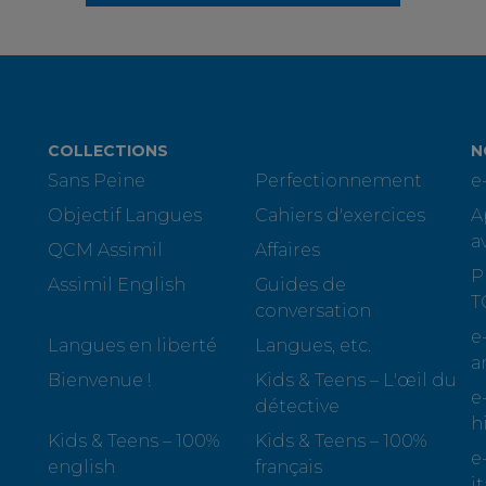
COLLECTIONS
N
Sans Peine
Perfectionnement
e
Objectif Langues
Cahiers d'exercices
A
a
QCM Assimil
Affaires
P
Assimil English
Guides de
T
conversation
e
Langues en liberté
Langues, etc.
a
Bienvenue !
Kids & Teens – L'œil du
e
détective
h
Kids & Teens – 100%
Kids & Teens – 100%
e
english
français
i