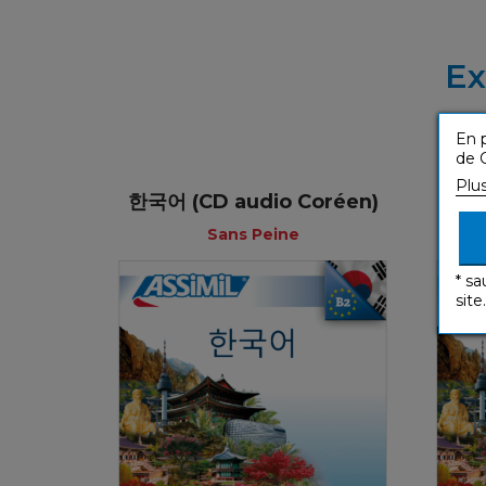
Ex
En p
de C
Plu
한국어 (CD audio Coréen)
한국어
Sans Peine
* sa
site.
Sans Peine