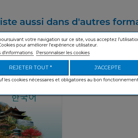
iste aussi dans d'autres form
oursuivant votre navigation sur ce site, vous acceptez l’utilisatio
ookies pour améliorer l'expérience utilisateur.
s d'informations
Personnaliser les cookies
 (USB mp3 Coréen)
Sans Peine
REJETER TOUT *
J'ACCEPTE
uf les cookies nécessaires et obligatoires au bon fonctionnemen
Sans Peine