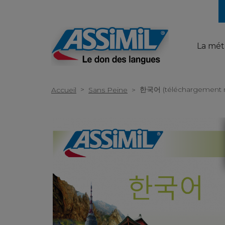
La mé
>
한국어 (téléchargement 
Accueil
Sans Peine
>