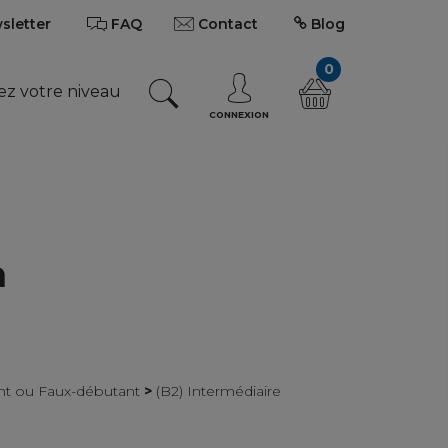
wsletter
FAQ
Contact
Blog
0
ez votre niveau
CONNEXION
a
ant ou Faux-débutant
>
(B2) Intermédiaire