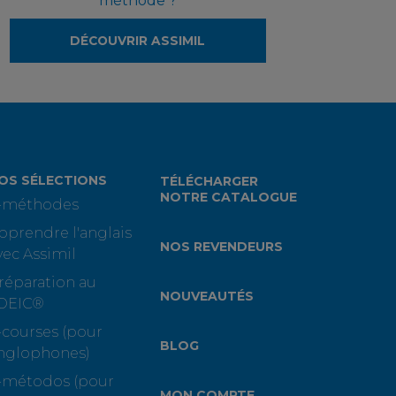
méthode ?
DÉCOUVRIR ASSIMIL
OS SÉLECTIONS
TÉLÉCHARGER
NOTRE CATALOGUE
-méthodes
pprendre l'anglais
NOS REVENDEURS
vec Assimil
réparation au
NOUVEAUTÉS
OEIC®
-courses (pour
BLOG
nglophones)
-métodos (pour
MON COMPTE