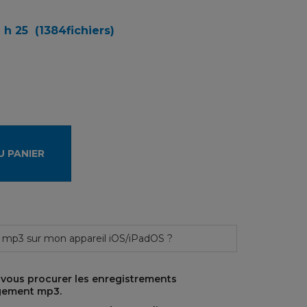
h 25 (1384fichiers)
U PANIER
 mp3 sur mon appareil iOS/iPadOS ?
 vous procurer les enregistrements
gement mp3.