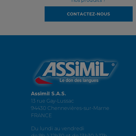
nos produits ?
CONTACTEZ-NOUS
Assimil S.A.S.
13 rue Gay-Lussac
94430 Chennevières-sur-Marne
FRANCE
Du lundi au vendredi
de 9h à 12h30 et de 13h30 à 17h