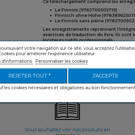
Ce téléchargement
comprend les enregis
Le Finnois (9782700505719)
Finnisch ohne Mühe (978389625017
Le Finnois sans peine (9782700502
REST
Les enregistrements reprennent l’intégral
exercices de traduction du livre. Ils sont
locuteurs natifs professionnels.
oursuivant votre navigation sur ce site, vous acceptez l’utilisatio
ookies pour améliorer l'expérience utilisateur.
s d'informations
Personnaliser les cookies
REJETER TOUT *
J'ACCEPTE
uf les cookies nécessaires et obligatoires au bon fonctionnemen
Vous souhaitez voir nos produits en