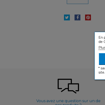
TWEET
PARTAGER
PINTE
En p
de C
Plu
* sa
site.
Vous avez une question sur un de