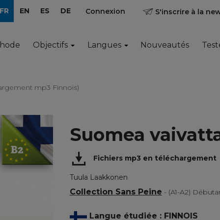
FR
EN
ES
DE
Connexion
S'inscrire à la ne
thode
Objectifs
Langues
Nouveautés
Test
hargement mp3 Finnois)
Suomea vaivatt
Fichiers mp3 en téléchargement
Tuula Laakkonen
Collection Sans Peine
- (A1-A2) Début
Langue étudiée : FINNOIS