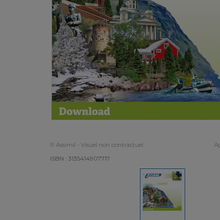
© Assimil - Visuel non contractuel
Ag
ISBN : 3135414907717