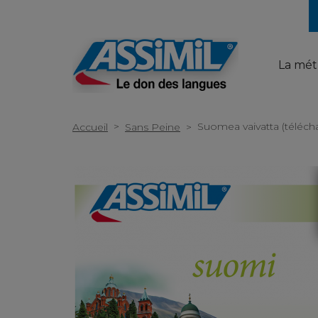
La mé
>
Suomea vaivatta (téléc
Accueil
Sans Peine
>