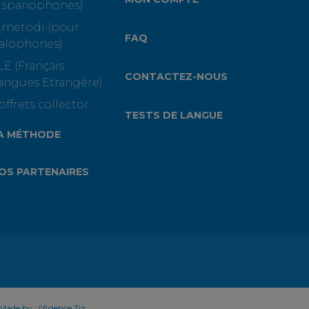
ispanophones)
-metodi (pour
FAQ
talophones)
LE (Français
CONTACTEZ-NOUS
angues Etrangère)
offrets collector
TESTS DE LANGUE
A MÉTHODE
OS PARTENAIRES
Made by :
l'Agence Tiz