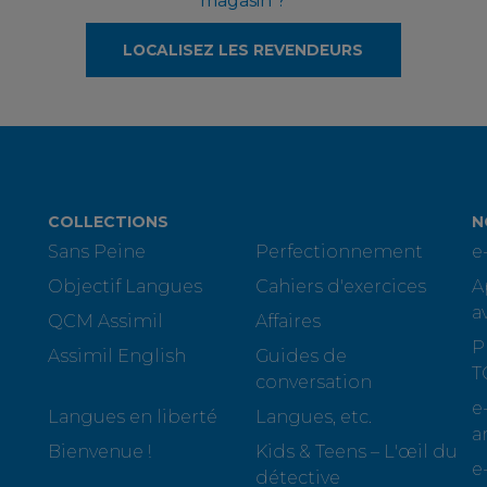
magasin ?
LOCALISEZ LES REVENDEURS
COLLECTIONS
N
Sans Peine
Perfectionnement
e
Objectif Langues
Cahiers d'exercices
A
a
QCM Assimil
Affaires
P
Assimil English
Guides de
T
conversation
e
Langues en liberté
Langues, etc.
a
Bienvenue !
Kids & Teens – L'œil du
e
détective