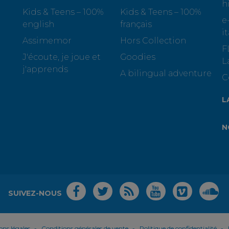
h
Kids & Teens – 100%
Kids & Teens – 100%
e
english
français
i
Assimemor
Hors Collection
F
J'écoute, je joue et
Goodies
L
j'apprends
A bilingual adventure
C
L
N
SUIVEZ-NOUS
ons légales
Conditions générales de vente
Politique de confidentialité