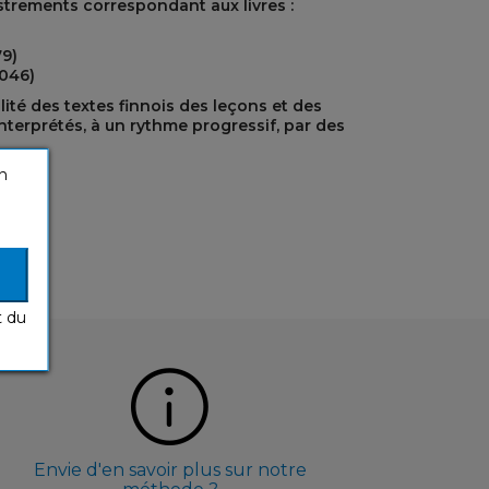
trements correspondant aux livres :
9)
046)
ité des textes finnois des leçons et des
 interprétés, à un rythme progressif, par des
n
t du
Envie d'en savoir plus sur notre