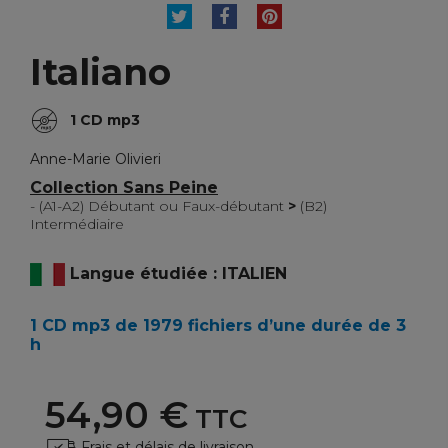
TWEET
PARTAGER
PINTEREST
Italiano
1 CD mp3
Anne-Marie Olivieri
Collection Sans Peine
- (A1-A2) Débutant ou Faux-débutant
>
(B2)
Intermédiaire
Langue étudiée : ITALIEN
1 CD mp3 de 1979 fichiers d’une durée de 3
h
54,90 €
TTC
Frais et délais de livraison