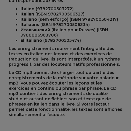
correspondant aux livres :
Italien
(9782700503272)
Italian
(ISBN 9782700506327)
Italiano
(sem esforço) (ISBN 9782700504217)
Italiaans
(ISBN 9782700506334)
Итальянский
(italien pour Russes) (ISBN
9788886968706)
El Italiano
(9782700505474)
Les enregistrements reprennent l’intégralité des
textes en italien des leçons et des exercices de
traduction du livre. Ils sont interprétés, à un rythme
progressif, par des locuteurs natifs professionnels.
Le CD mp3 permet de charger tout ou partie des
enregistrements de la méthode sur votre baladeur
mp3. Vous pouvez écouter les leçons et les
exercices en continu ou phrase par phrase. Le CD
mp3 contient des enregistrements de qualité
studio et autant de fichiers son et texte que de
phrases en italien dans le livre. Si votre lecteur
permet cette fonctionnalité, les textes sont affichés
simultanément à l’écoute.