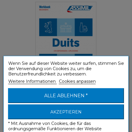
Wenn Sie auf dieser Website weiter surfen, stimmen Sie
der Verwendung von Cookies zu, um die
Benutzerfreundlichkeit zu verbessern.
Weitere Informationen
(A1-A2) Elementare Sprachanwendung
Cookies anpassen
ALLE ABLEHNEN *
Allemand débutants
AKZEPTIEREN
Übungshefte
* Mit Ausnahme von Cookies, die für das
ordnungsgemäße Funktionieren der Website