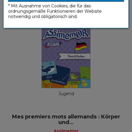
* Mit Ausnahme von Cookies, die für das
Assimemor
ordnungsgemäße Funktionieren der Website
notwendig und obligatorisch sind.
Jugend
Mes premiers mots allemands : Körper
und...
Assimemor