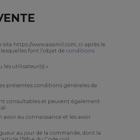
 VENTE
site https://
www.assimil.com
, ci-après le
 lesquelles font l’objet de
conditions
es utilisateur(s) ».
des présentes conditions générales de
ement consultables et peuvent également
al.
n avoir eu connaissance et les avoir
igueur au jour de la commande, dont la
ticle 1369-4 du Code civil.