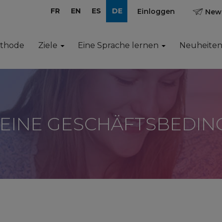
FR
EN
ES
DE
Einloggen
News
ethode
Ziele
Eine Sprache lernen
Neuheite
EINE GESCHÄFTSBEDI