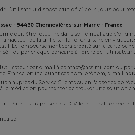
.
l’utilisateur dispose d'un délai de 14 jours pour ret
ussac -
94430 Chennevières-sur-Marne -
France
forme doit être retourné dans son emballage d'origi
r à hauteur de la grille tarifaire forfaitaire en vigueur
atif. Le remboursement sera crédité sur la carte banca
sé – ou par chèque bancaire à l'ordre de l’utilisateu
’utilisateur par e-mail à contact@assimil.com ou par co
, France, en indiquant ses nom, prénom, e-mail, adr
ion auprès du Service Clients ou en l'absence de répo
à la médiation pour tenter de trouver une solution ami
 sur le Site et aux présentes CGV, le tribunal compétent
nçaise.