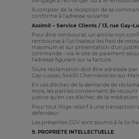
s'engage à l'échanger ou à le rembourser
À
compter de la réception de sa commande, 
conforme à l'adresse suivante :
Assimil – Service Clients /
13, rue Gay-L
Pour être remboursé, un article non con
rembourse à l’utilisateur les frais de retou
maximum et sur présentation d'un justific
commande – via le site de paiement sécuri
l'adresse figurant sur la facture.
Toute réclamation doit être adressée par l
Gay-Lussac, 94430 Chennevières-sur-Marne
En cas d'échec de la demande de réclamat
mois, les parties conviennent de recourir 
justice qu'en cas d'échec de la médiation.
Pour tout litige relatif à une transaction
défendeur.
Les présentes CGV sont soumis à la loi fra
9
. PROPRIETE INTELLECTUELLE