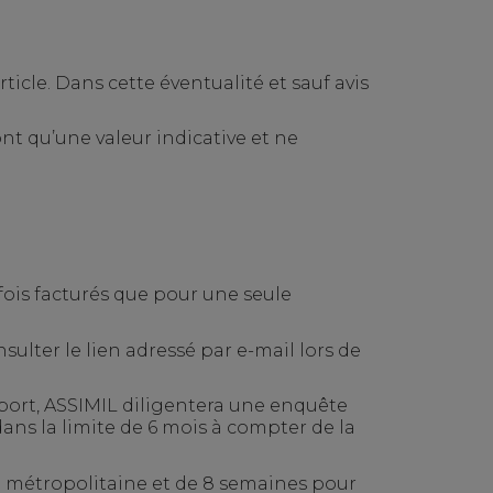
ticle. Dans cette éventualité et sauf avis
ont qu’une valeur indicative et ne
efois facturés que pour une seule
nsulter le lien adressé par e-mail lors de
port, ASSIMIL diligentera une enquête
dans la limite de
6
mois à compter de la
ce métropolitaine et de 8 semaines pour