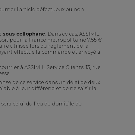
ourner l'article défectueux ou non
ne
sous cellophane
.
Dans ce cas, ASSIMIL
, soit pour la France métropolitaine 7
,85 €
ire utilisée lors du règlement de la
r ayant effectué la commande et envoyé à
urrier à ASSIMIL, Service Clients, 13, rue
esse.
nse de ce service dans un délai de deux
able à leur différend et de ne saisir la
 sera celui du lieu du domicile du