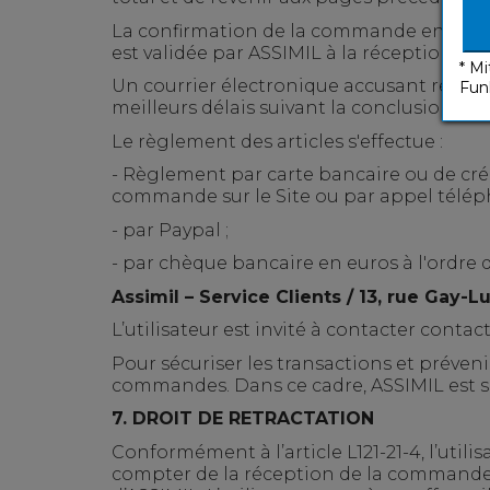
La confirmation de la commande entraîne 
est validée par ASSIMIL à la réception du
* M
Un courrier électronique accusant récept
Fun
meilleurs délais suivant la conclusion d
Le règlement des articles s'effectue :
- Règlement par carte bancaire ou de crédi
commande sur le Site ou par appel télép
- par Paypal ;
- par chèque bancaire en euros à l'ordre d'
Assimil – Service Clients /
13, rue Gay-L
L’utilisateur est invité à contacter
contac
Pour sécuriser les transactions et préveni
commandes. Dans ce cadre, ASSIMIL est sus
7
.
DROIT DE RETRACTATION
Conformément à l’article L121-21-4, l’utili
compter de la réception de la commande, l’