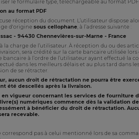
tiliser le formulaire type, téléchargeable au format
PDF
ion au format PDF
ccuse réception du document. L’utilisateur dispose al
lage d'origine
sous cellophane
,
à l’adresse suivante :
ussac -
94430 Chennevières-sur-Marne -
France
 à la charge de l’utilisateur. À réception du ou des art
vraison, sera crédité sur la carte bancaire utilisée lo
 bancaire à l’ordre de l’utilisateur ayant effectué la 
ctué dans les meilleurs délais et au plus tard dans les
ion de se rétracter.
r, aucun droit de rétractation ne pourra être exerc
nt été descellés après la livraison
.
 en vigueur concernant les services de fourniture
livre(s) numériques commence dès la validation de 
ressément à bénéficier du droit de rétractation. Au
era recevable.
e ne correspond pas à celui mentionné lors de sa comman