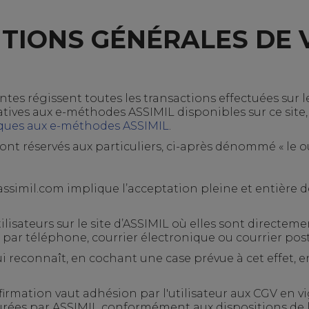
TIONS GÉNÉRALES DE
es régissent toutes les transactions effectuées sur le 
relatives aux e-méthodes ASSIMIL disponibles sur ce site,
ifiques aux e-méthodes ASSIMIL
.
ont réservés aux particuliers, ci-après dénommé « le ou l
ssimil.com
implique l’acceptation pleine et entière 
tilisateurs sur le site d’ASSIMIL où elles sont direct
r téléphone, courrier électronique ou courrier post
i reconnaît, en cochant une case prévue à cet effet, e
irmation vaut adhésion par l'utilisateur aux CGV en v
rées par ASSIMIL conformément aux dispositions de l'ar