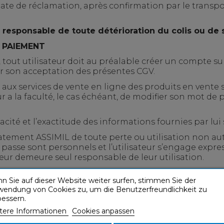
ate de réclamation, après confirmation par le transpor
 responsable de toute détérioration du colis ou de
 PAIEMENT
out utilisateur doit au préalable créer un compte sur l
er son acceptation des présentes CGV.
 aux services de vente en ligne des produits en vente su
eur a la faculté, le cas échéant, de modifier son mot de
racité et l’exactitude des informations fournies par lui s
atement ASSIMIL de toute perte ou utilisation non aut
e passe sont personnels et l’utilisateur s’engage expr
sateur demeure seul responsable de leur utilisation.
passe ou d’identifiant d’un autre utilisateur est stric
n Sie auf dieser Website weiter surfen, stimmen Sie der
 avoir rempli son panier virtuel en indiquant les artic
wendung von Cookies zu, um die Benutzerfreundlichkeit zu
 « Commander » et fournit les informations relatives 
bessern.
tere Informationen
Cookies anpassen
 la commande », l’utilisateur a la possibilité de vérifi
s pour corriger d'éventuelles erreurs ou modifier sa 