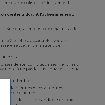
teur que le colis est définitivement
 son contenu durant l'acheminement.
e Site ou, s’il en possède déjà un sur le
r le Site et est accessible avec un
 passe en accédant à la rubrique
ur le Site.
orisée de son compte, de ses identifiant
essément à ne pas les divulguer à quelque
tement interdite.
les sélectionnés et les quantités
au mode de paiement.
er le détail de sa commande et son prix
commande.