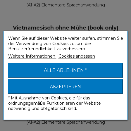
(A1-A2) Elementare Sprachanwendung
Vietnamesisch ohne Mühe (book only)
Ohne Mühe
Wenn Sie auf dieser Website weiter surfen, stimmen Sie
der Verwendung von Cookies zu, um die
Benutzerfreundlichkeit zu verbessern.
Weitere Informationen
Cookies anpassen
ALLE ABLEHNEN *
AKZEPTIEREN
* Mit Ausnahme von Cookies, die für das
ordnungsgemäße Funktionieren der Website
notwendig und obligatorisch sind.
(A1-A2) Elementare Sprachanwendung