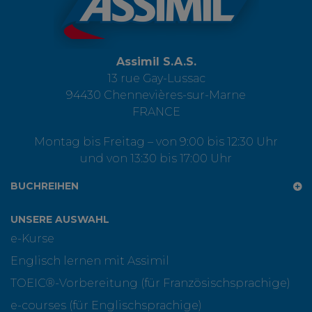
Assimil S.A.S.
13 rue Gay-Lussac
94430 Chennevières-sur-Marne
FRANCE
Montag bis Freitag – von 9:00 bis 12:30 Uhr
und von 13:30 bis 17:00 Uhr
BUCHREIHEN
UNSERE AUSWAHL
e-Kurse
Englisch lernen mit Assimil
TOEIC®-Vorbereitung (für Französischsprachige)
e-courses (für Englischsprachige)