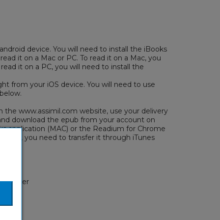
android device. You will need to install the iBooks
 read it on a Mac or PC. To read it on a Mac, you
 read it on a PC, you will need to install the
ght from your iOS device. You will need to use
 below.
the www.assimil.com website, use your delivery
/ and download the epub from your account on
oks application (MAC) or the Readium for Chrome
 device, you need to transfer it through iTunes
ter
1 or later