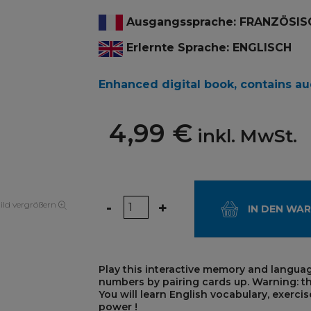
Ausgangssprache: FRANZÖSIS
Erlernte Sprache: ENGLISCH
Enhanced digital book, contains au
4,99 €
inkl. MwSt.
Menge
-
+
ild vergrößern
IN DEN WA
Play this interactive memory and langua
numbers by pairing cards up. Warning: the
You will learn English vocabulary, exerc
power !