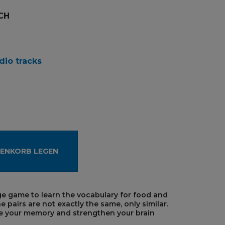
CH
dio tracks
RENKORB LEGEN
ge game to learn the vocabulary for food and
 pairs are not exactly the same, only similar.
ise your memory and strengthen your brain