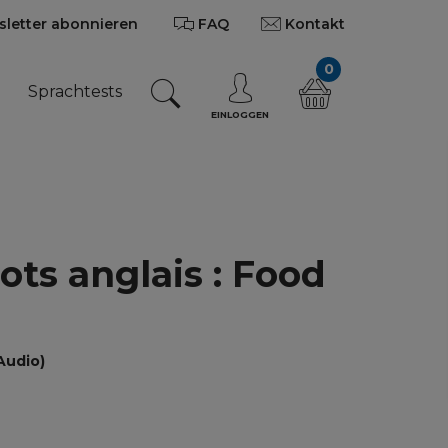
letter abonnieren
FAQ
Kontakt
0
n
Sprachtests
EINLOGGEN
ts anglais : Food
Audio)