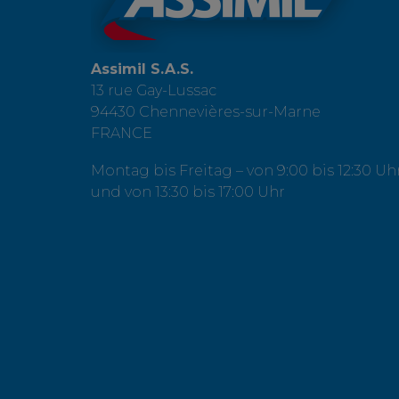
Assimil S.A.S.
13 rue Gay-Lussac
94430 Chennevières-sur-Marne
FRANCE
Montag bis Freitag – von 9:00 bis 12:30 Uh
und von 13:30 bis 17:00 Uhr