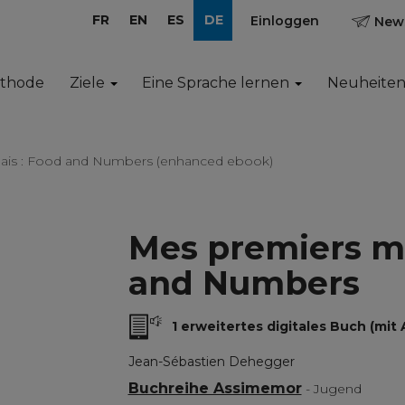
FR
EN
ES
DE
Einloggen
News
ethode
Ziele
Eine Sprache lernen
Neuheite
ais : Food and Numbers (enhanced ebook)
Mes premiers mo
and Numbers
1 erweitertes digitales Buch (mit 
Jean-Sébastien Dehegger
Buchreihe Assimemor
- Jugend