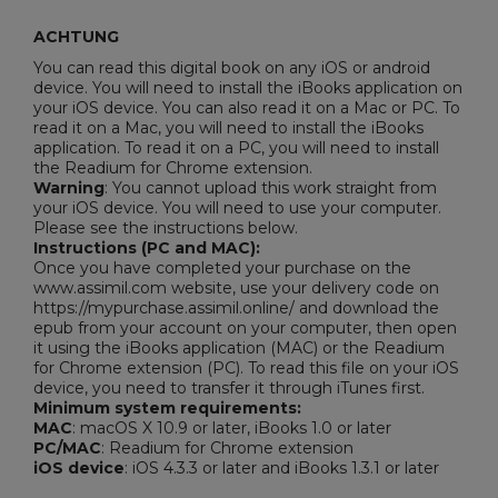
ACHTUNG
You can read this digital book on any iOS or android
device. You will need to install the iBooks application on
your iOS device. You can also read it on a Mac or PC. To
read it on a Mac, you will need to install the iBooks
application. To read it on a PC, you will need to install
the Readium for Chrome extension.
Warning
: You cannot upload this work straight from
your iOS device. You will need to use your computer.
Please see the instructions below.
Instructions (PC and MAC):
Once you have completed your purchase on the
www.assimil.com website, use your delivery code on
https://mypurchase.assimil.online/ and download the
epub from your account on your computer, then open
it using the iBooks application (MAC) or the Readium
for Chrome extension (PC). To read this file on your iOS
device, you need to transfer it through iTunes first.
Minimum system requirements:
MAC
: macOS X 10.9 or later, iBooks 1.0 or later
PC/MAC
: Readium for Chrome extension
iOS device
: iOS 4.3.3 or later and iBooks 1.3.1 or later