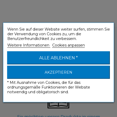
Wenn Sie auf dieser Website weiter surfen, stimmen Sie
der Verwendung von Cookies zu, um die
Benutzerfreundlichkeit zu verbessern.
Weitere Informationen
Cookies anpassen
ALLE ABLEHNEN *
Sie haben eine Frage zu einem unserer
Produkte?
AKZEPTIEREN
KONTAKTIEREN SIE UNS
* Mit Ausnahme von Cookies, die für das
ordnungsgemäße Funktionieren der Website
notwendig und obligatorisch sind.
Sie möchten unsere Produkte in einem