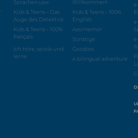
Sprachen usw.
Willkommen!
e
r
Kids & Teens – Das
Kids & Teens – 100%
E
Auge des Detektivs
English
e
Kids & Teens – 100%
Assimemor
S
français
Sonstige
e
I
Ich höre, spiele und
Goodies
lerne
F
A bilingual adventure
L
C
D
U
P