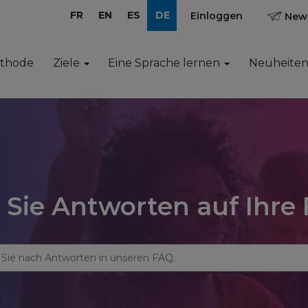
FR
EN
ES
DE
Einloggen
News
ethode
Ziele
Eine Sprache lernen
Neuheite
 Sie Antworten auf Ihre 