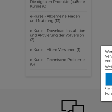
Die digitalen Produkte (außer e-
Kurse) (6)
e-Kurse - Allgemeine Fragen
und Nutzung (13)
e-Kurse - Download, Installation
und Aktivierung der Vollversion
(2)
e-Kurse - Ältere Versionen (1)
Wen
Ver
e-Kurse - Technische Probleme
ver
(8)
Wei
* M
Fun