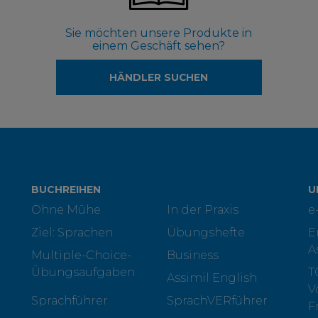
Sie möchten unsere Produkte in
einem Geschäft sehen?
HÄNDLER SUCHEN
BUCHREIHEN
U
Ohne Mühe
In der Praxis
e
Ziel: Sprachen
Übungshefte
E
A
Multiple-Choice-
Business
Übungsaufgaben
T
Assimil English
V
Sprachführer
SprachVERführer
F