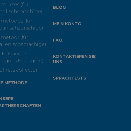
-courses (für
BLOG
nglischsprachige)
-métodos (für
MEIN KONTO
panischsprachige)
-metodi (für
FAQ
talienischsprachige)
LE (Français
KONTAKTIEREN SIE
angues Etrangère)
UNS
offrets collector
SPRACHTESTS
IE METHODE
NSERE
ARTNERSCHAFTEN