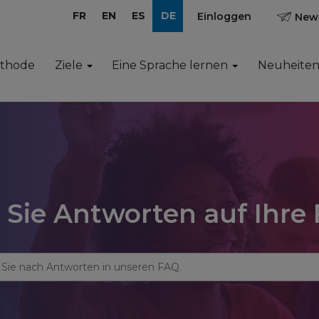
FR
EN
ES
DE
Einloggen
News
ethode
Ziele
Eine Sprache lernen
Neuheite
 Sie Antworten auf Ihre 