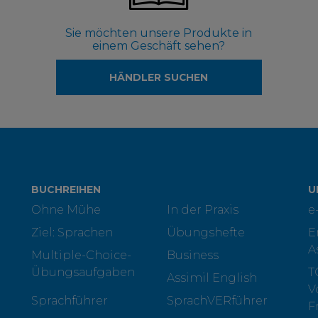
Sie möchten unsere Produkte in
einem Geschäft sehen?
HÄNDLER SUCHEN
BUCHREIHEN
U
Ohne Mühe
In der Praxis
e
Ziel: Sprachen
Übungshefte
E
A
Multiple-Choice-
Business
Übungsaufgaben
T
Assimil English
V
Sprachführer
SprachVERführer
F