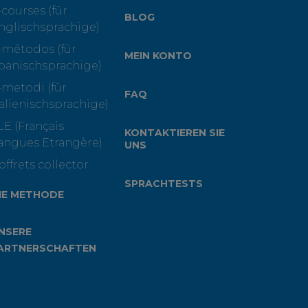
-courses (für
BLOG
nglischsprachige)
-métodos (für
MEIN KONTO
panischsprachige)
-metodi (für
FAQ
talienischsprachige)
LE (Français
KONTAKTIEREN SIE
angues Etrangère)
UNS
offrets collector
SPRACHTESTS
IE METHODE
NSERE
ARTNERSCHAFTEN