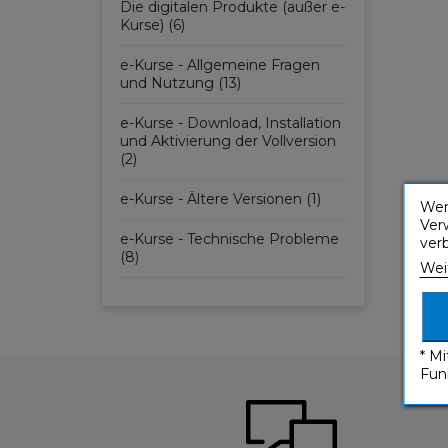
Die digitalen Produkte (außer e-
Kurse) (6)
e-Kurse - Allgemeine Fragen
und Nutzung (13)
e-Kurse - Download, Installation
und Aktivierung der Vollversion
(2)
e-Kurse - Ältere Versionen (1)
Wen
Ver
e-Kurse - Technische Probleme
ver
(8)
Wei
* M
Fun