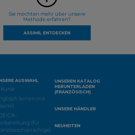
Sie möchten mehr über unsere
Methode erfahren?
ASSIMIL ENTDECKEN
NSERE AUSWAHL
UNSEREN KATALOG
HERUNTERLADEN
-Kurse
(FRANZÖSISCH)
nglisch lernen mit
ssimil
UNSERE HÄNDLER
OEIC®-
orbereitung (für
NEUHEITEN
ranzösischsprachige)