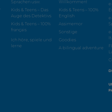
Sprachen usw.
Willkommen!
e
r
Kids & Teens – Das
Kids & Teens – 100%
E
Auge des Detektivs
English
e
Kids & Teens – 100%
Assimemor
S
français
Sonstige
e
I
Ich höre, spiele und
Goodies
lerne
F
A bilingual adventure
L
C
D
U
P