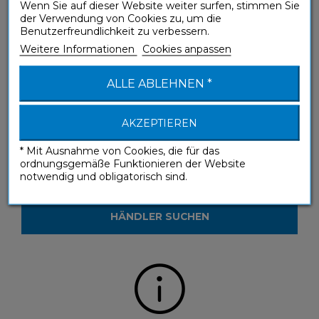
Wenn Sie auf dieser Website weiter surfen, stimmen Sie
Sie haben eine Frage zu einem unserer
der Verwendung von Cookies zu, um die
Produkte?
Benutzerfreundlichkeit zu verbessern.
Weitere Informationen
Cookies anpassen
KONTAKTIEREN SIE UNS
ALLE ABLEHNEN *
AKZEPTIEREN
* Mit Ausnahme von Cookies, die für das
ordnungsgemäße Funktionieren der Website
Sie möchten unsere Produkte in einem
notwendig und obligatorisch sind.
Geschäft sehen?
HÄNDLER SUCHEN