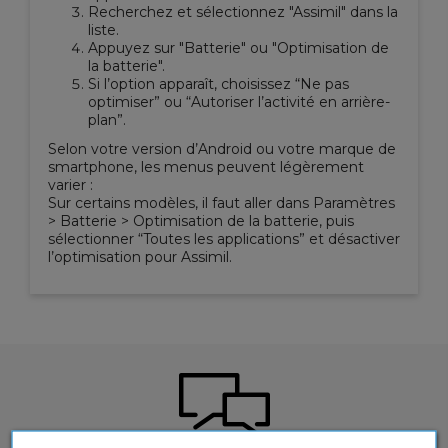
Recherchez et sélectionnez "
Assimil"
dans la
liste.
Appuyez sur "
Batterie"
ou "
Optimisation de
la batterie"
.
Si l’option apparaît, choisissez
“Ne pas
optimiser”
ou
“Autoriser l’activité en arrière-
plan”
.
Selon votre version d’Android ou votre marque de
smartphone, les menus peuvent légèrement
varier :
Sur certains modèles, il faut aller dans
Paramètres
> Batterie > Optimisation de la batterie
, puis
sélectionner
“Toutes les applications”
et désactiver
l’optimisation pour
Assimil
.