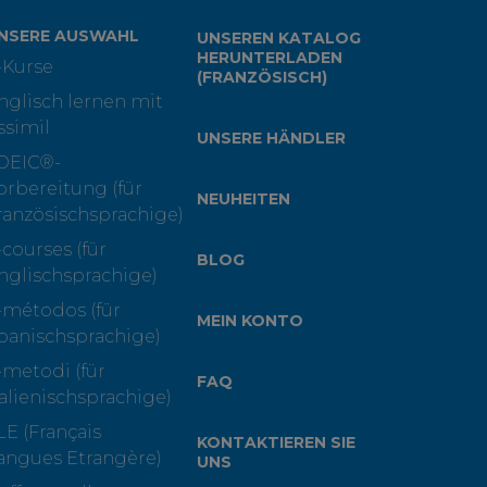
NSERE AUSWAHL
UNSEREN KATALOG
HERUNTERLADEN
-Kurse
(FRANZÖSISCH)
nglisch lernen mit
ssimil
UNSERE HÄNDLER
OEIC®-
orbereitung (für
NEUHEITEN
ranzösischsprachige)
-courses (für
BLOG
nglischsprachige)
-métodos (für
MEIN KONTO
panischsprachige)
-metodi (für
FAQ
talienischsprachige)
LE (Français
KONTAKTIEREN SIE
angues Etrangère)
UNS