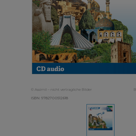
© Assimil – nicht vertragliche Bilder
B
ISBN: 9782700512618