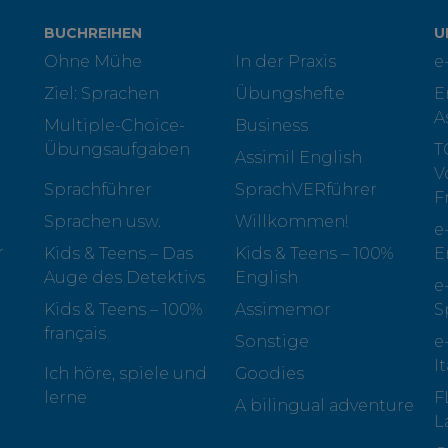
BUCHREIHEN
U
Ohne Mühe
In der Praxis
e
Ziel: Sprachen
Übungshefte
E
A
Multiple-Choice-
Business
Übungsaufgaben
T
Assimil English
V
Sprachführer
SprachVERführer
F
Sprachen usw.
Willkommen!
e
r
Kids & Teens – Das
Kids & Teens – 100%
E
Auge des Detektivs
English
e
Kids & Teens – 100%
Assimemor
S
français
Sonstige
e
I
Ich höre, spiele und
Goodies
lerne
F
A bilingual adventure
L