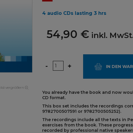
4 audio CDs lasting 3 hrs
54,90 €
inkl. MwSt
Menge
-
+
IN DEN WA
ild vergrößern
You already have the book and now would
CD format.
This box set includes the recordings co
9782700507591 or 9782700505252)
.
The recordings include all the texts in P
exercises from the book. These progress
recorded by professional native speakers