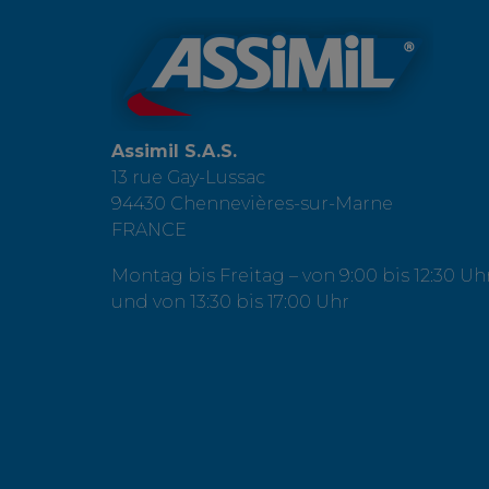
Assimil S.A.S.
13 rue Gay-Lussac
94430 Chennevières-sur-Marne
FRANCE
Montag bis Freitag – von 9:00 bis 12:30 Uh
und von 13:30 bis 17:00 Uhr