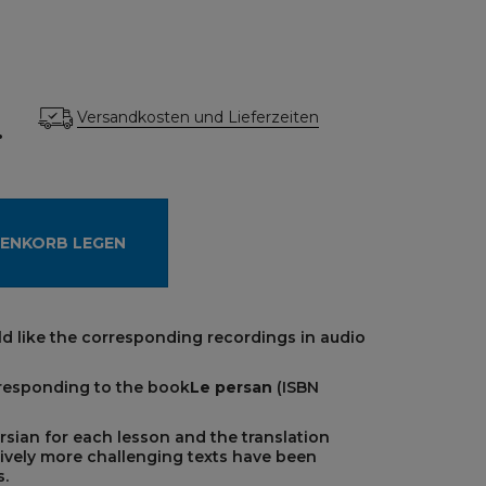
Versandkosten und Lieferzeiten
.
RENKORB LEGEN
 like the corresponding recordings in audio
rresponding to the book
Le persan
(ISBN
ersian for each lesson and the translation
ively more challenging texts have been
.