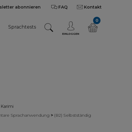
letter abonnieren
FAQ
Kontakt
0
n
Sprachtests
EINLOGGEN
Karimi
mentare Sprachanwendung
>
(B2) Selbstständig