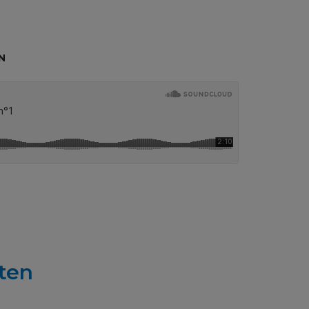
N
ten