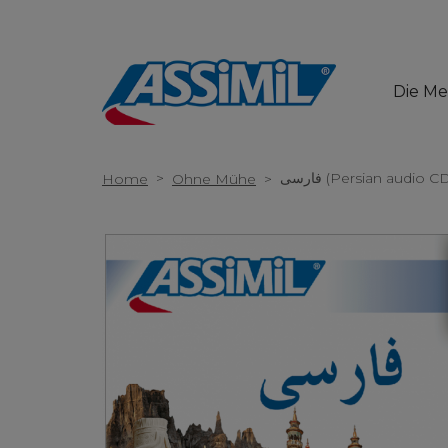
Die M
>
فارسى (Persian audio C
Home
Ohne Mühe
>