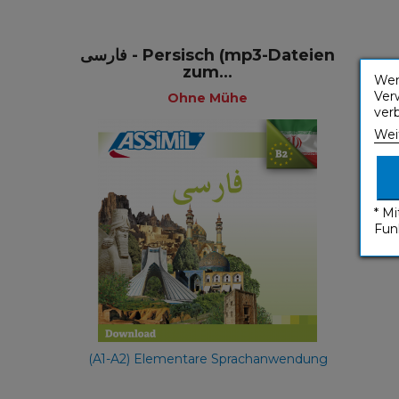
فارسى - Persisch (mp3-Dateien
zum...
Wen
Ver
Ohne Mühe
ver
Wei
Ohne Mühe
* M
Fun
49,90 €
(A1-A2) Elementare Sprachanwendung