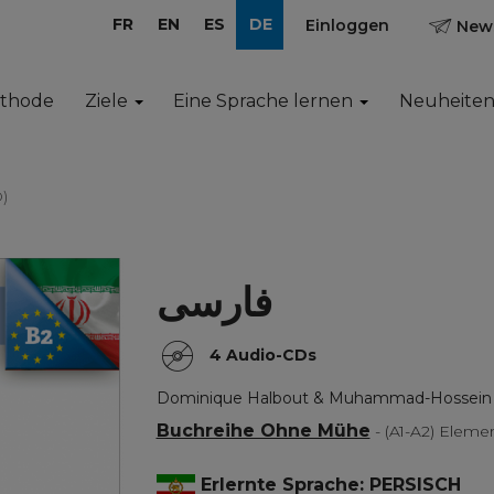
FR
EN
ES
DE
Einloggen
News
ethode
Ziele
Eine Sprache lernen
Neuheite
D)
فارسى
4 Audio-CDs
Dominique Halbout & Muhammad-Hossein 
Buchreihe Ohne Mühe
- (A1-A2) Ele
Erlernte Sprache: PERSISCH