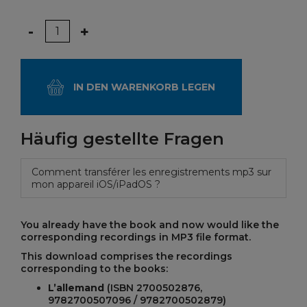
Menge
-
+
IN DEN WARENKORB LEGEN
Häufig gestellte Fragen
Comment transférer les enregistrements mp3 sur
mon appareil iOS/iPadOS ?
You already have the book and now would like the
corresponding recordings in MP3 file format.
This download comprises the recordings
corresponding to the books:
L’allemand
(ISBN 2700502876,
9782700507096 / 9782700502879)