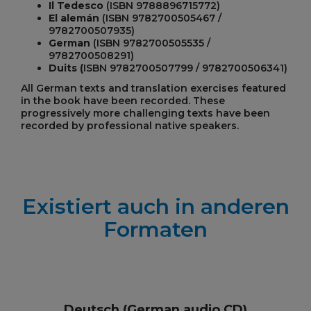
Il Tedesco
(ISBN 9788896715772)
El alemán
(ISBN 9782700505467 /
9782700507935)
German
(ISBN 9782700505535 /
9782700508291)
Duits (
ISBN 9782700507799 / 9782700506341)
All German texts and translation exercises featured
in the book have been recorded. These
progressively more challenging texts have been
recorded by professional native speakers.
Existiert auch in anderen
Formaten
Deutsch (German audio CD)