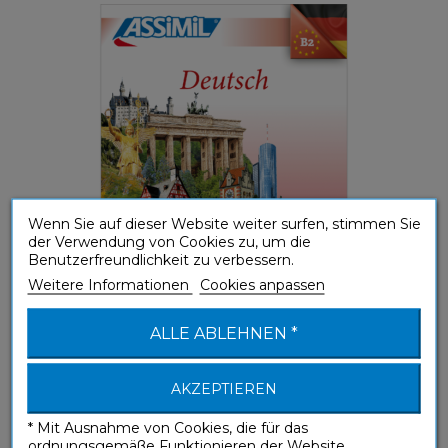
Wenn Sie auf dieser Website weiter surfen, stimmen Sie
der Verwendung von Cookies zu, um die
Benutzerfreundlichkeit zu verbessern.
(A1-A2) Elementare Sprachanwendung
Weitere Informationen
Cookies anpassen
ALLE ABLEHNEN *
Deutsch (German mp3 USB)
Ohne Mühe
AKZEPTIEREN
* Mit Ausnahme von Cookies, die für das
ordnungsgemäße Funktionieren der Website