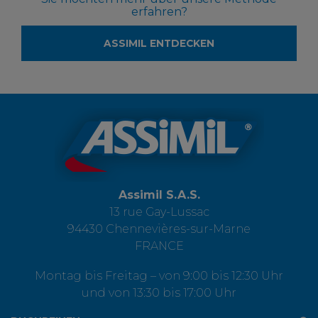
erfahren?
ASSIMIL ENTDECKEN
Assimil S.A.S.
13 rue Gay-Lussac
94430 Chennevières-sur-Marne
FRANCE
Montag bis Freitag – von 9:00 bis 12:30 Uhr
und von 13:30 bis 17:00 Uhr