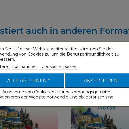
istiert auch in anderen Forma
n Sie auf dieser Website weiter surfen, stimmen Sie der
wendung von Cookies zu, um die Benutzerfreundlichkeit zu
bessern.
 (Norwegisch MP3-CD)
Norsk (Norwegisch MP
tere Informationen
Cookies anpassen
Stick)
Ohne Mühe
Ohne Mühe
ALLE ABLEHNEN *
AKZEPTIEREN
it Ausnahme von Cookies, die für das ordnungsgemäße
ktionieren der Website notwendig und obligatorisch sind.
Ohne Mü
Ohne Mühe