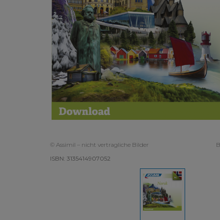
© Assimil – nicht vertragliche Bilder
B
ISBN: 3135414907052