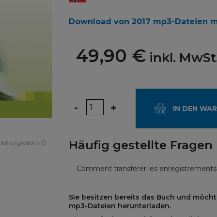
Download von 2017 mp3-Dateien mi
49,90 €
inkl. MwSt
Menge
-
+
IN DEN WA
Häufig gestellte Fragen
ild vergrößern
Comment transférer les enregistrements
Sie besitzen bereits das Buch und möch
mp3-Dateien herunterladen.