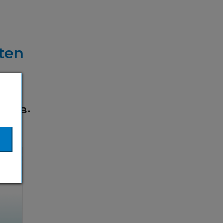
ten
3-USB-
he