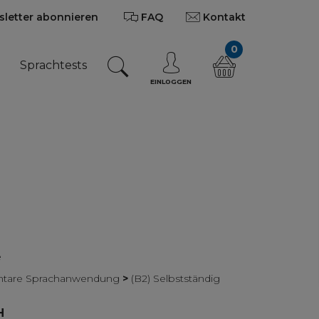
letter abonnieren
FAQ
Kontakt
0
n
Sprachtests
EINLOGGEN
e
mentare Sprachanwendung
>
(B2) Selbstständig
H