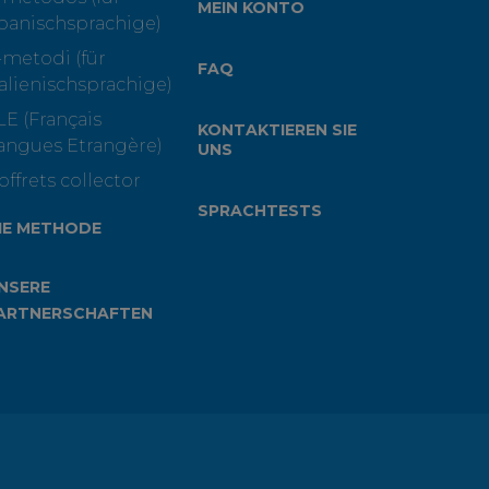
MEIN KONTO
panischsprachige)
-metodi (für
FAQ
talienischsprachige)
LE (Français
KONTAKTIEREN SIE
angues Etrangère)
UNS
offrets collector
SPRACHTESTS
IE METHODE
NSERE
ARTNERSCHAFTEN