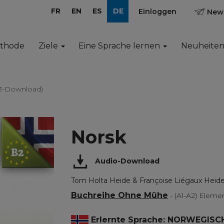
FR
EN
ES
DE
Einloggen
News
ethode
Ziele
Eine Sprache lernen
Neuheite
3-Download)
Norsk
Audio-Download
Tom Holta Heide & Françoise Liégaux Heid
Buchreihe Ohne Mühe
- (A1-A2) Ele
Erlernte Sprache: NORWEGISC