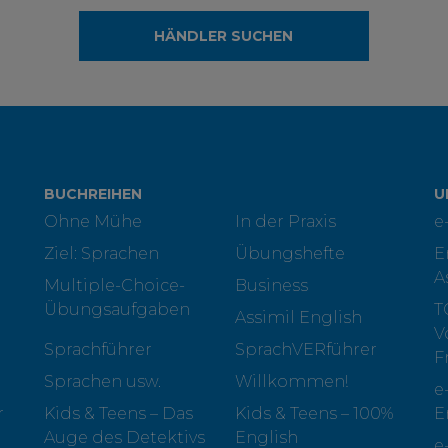
HÄNDLER SUCHEN
BUCHREIHEN
U
Ohne Mühe
In der Praxis
e
Ziel: Sprachen
Übungshefte
E
A
Multiple-Choice-
Business
Übungsaufgaben
T
Assimil English
V
Sprachführer
SprachVERführer
F
Sprachen usw.
Willkommen!
e
r
Kids & Teens – Das
Kids & Teens – 100%
E
Auge des Detektivs
English
e