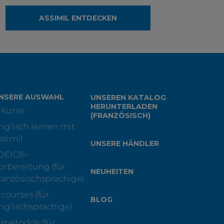
ASSIMIL ENTDECKEN
NSERE AUSWAHL
UNSEREN KATALOG
HERUNTERLADEN
-Kurse
(FRANZÖSISCH)
nglisch lernen mit
ssimil
UNSERE HÄNDLER
OEIC®-
orbereitung (für
NEUHEITEN
ranzösischsprachige)
-courses (für
BLOG
nglischsprachige)
-métodos (für