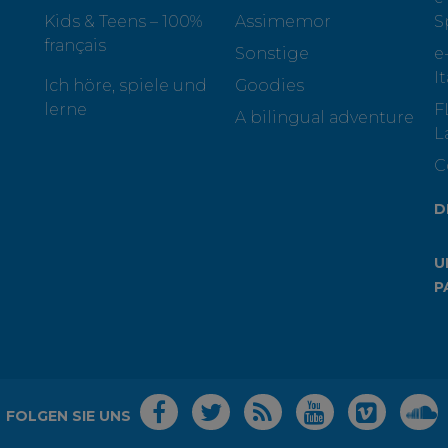
Kids & Teens – 100%
Assimemor
S
français
Sonstige
e
I
Ich höre, spiele und
Goodies
lerne
F
A bilingual adventure
L
C
D
U
P
FOLGEN SIE UNS