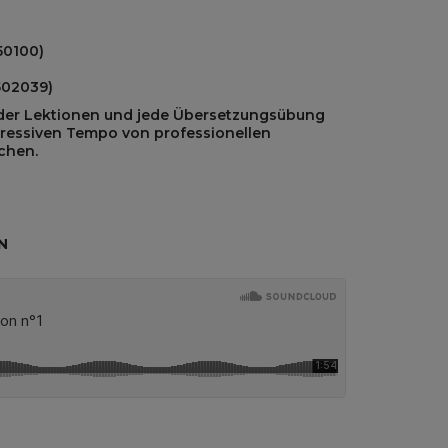
50100)
502039)
 der Lektionen und jede Übersetzungsübung
gressiven Tempo von professionellen
chen.
N