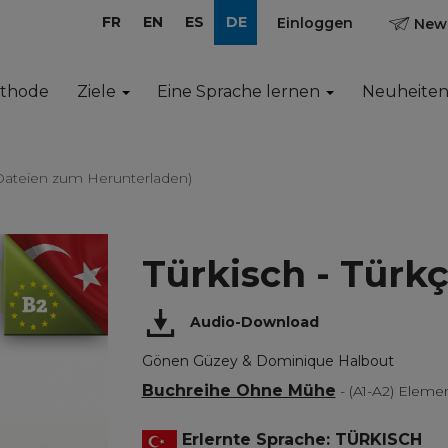
FR
EN
ES
DE
Einloggen
News
ethode
Ziele
Eine Sprache lernen
Neuheite
-Dateien zum Herunterladen)
Türkisch - Türk
Audio-Download
Gönen Güzey & Dominique Halbout
Buchreihe Ohne Mühe
- (A1-A2) Ele
Erlernte Sprache: TÜRKISCH