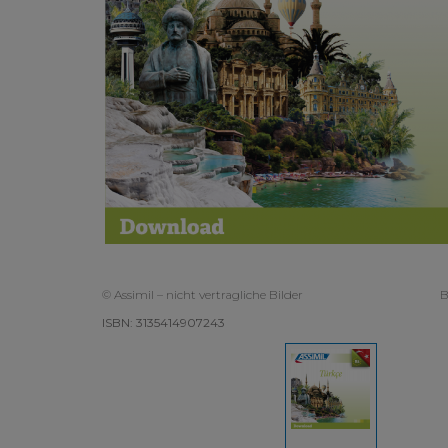
© Assimil – nicht vertragliche Bilder
B
ISBN: 3135414907243