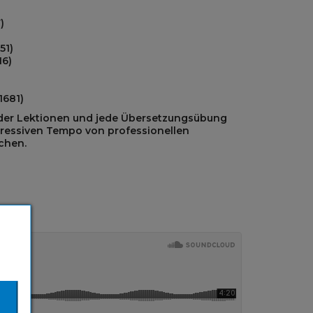
)
51)
6)
1681)
 der Lektionen und jede Übersetzungsübung
gressiven Tempo von professionellen
chen.
N