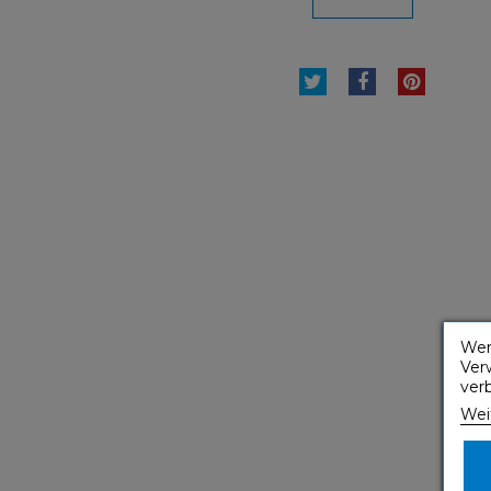
TWEET
TEILEN
PINTE
Wen
Ver
ver
Wei