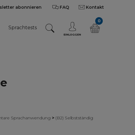
letter abonnieren
FAQ
Kontakt
0
n
Sprachtests
EINLOGGEN
çe
mentare Sprachanwendung
>
(B2) Selbstständig