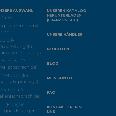
NSERE AUSWAHL
UNSEREN KATALOG
HERUNTERLADEN
-Kurse
(FRANZÖSISCH)
nglisch lernen mit
ssimil
UNSERE HÄNDLER
OEIC®-
orbereitung (für
NEUHEITEN
ranzösischsprachige)
-courses (für
BLOG
nglischsprachige)
-métodos (für
MEIN KONTO
panischsprachige)
-metodi (für
FAQ
talienischsprachige)
LE (Français
KONTAKTIEREN SIE
angues Etrangère)
UNS