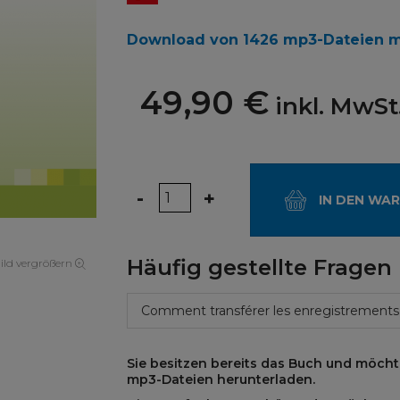
Download von 1426 mp3-Dateien mi
49,90 €
inkl. MwSt
Menge
-
+
IN DEN WA
Häufig gestellte Fragen
ild vergrößern
Comment transférer les enregistrements
Sie besitzen bereits das Buch und möch
mp3-Dateien herunterladen.