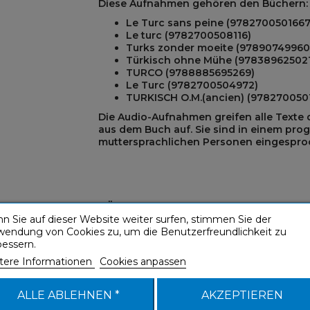
Diese Aufnahmen gehören den Büchern:
Le Turc sans peine (9782700501667
Le turc (9782700508116)
Turks zonder moeite (97890749960
REST
Türkisch ohne Mühe (978389625021
TURCO (9788885695269)
Le Turc (9782700504972)
TURKISCH O.M.(ancien) (978270050
Die Audio-Aufnahmen greifen alle Texte
aus dem Buch auf. Sie sind in einem pro
muttersprachlichen Personen eingespro
HÖREN SIE SICH EINEN AUDIOAUSZUG A
n Sie auf dieser Website weiter surfen, stimmen Sie der
wendung von Cookies zu, um die Benutzerfreundlichkeit zu
bessern.
tere Informationen
Cookies anpassen
ALLE ABLEHNEN *
AKZEPTIEREN