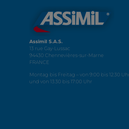
Assimil S.A.S.
13 rue Gay-Lussac
94430 Chennevières-sur-Marne
FRANCE
Montag bis Freitag – von 9:00 bis 12:30 Uh
und von 13:30 bis 17:00 Uhr