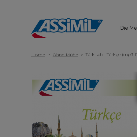
Die M
>
Türkisch - Türkçe (mp3
Home
Ohne Mühe
>