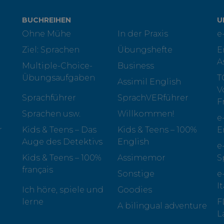
BUCHREIHEN
U
Ohne Mühe
In der Praxis
e
Ziel: Sprachen
Übungshefte
E
A
Multiple-Choice-
Business
Übungsaufgaben
T
Assimil English
V
Sprachführer
SprachVERführer
F
Sprachen usw.
Willkommen!
e
r
Kids & Teens – Das
Kids & Teens – 100%
E
Auge des Detektivs
English
e
Kids & Teens – 100%
Assimemor
S
français
Sonstige
e
I
Ich höre, spiele und
Goodies
lerne
F
A bilingual adventure
L