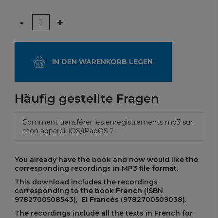
Menge
-
+
IN DEN WARENKORB LEGEN
Häufig gestellte Fragen
Comment transférer les enregistrements mp3 sur
mon appareil iOS/iPadOS ?
You already have the book and now would like the
corresponding recordings in MP3 file format.
This download includes the recordings
corresponding to the book
French
(ISBN
9782700508543),
El Francés
(9782700509038).
The recordings include all the texts in French for