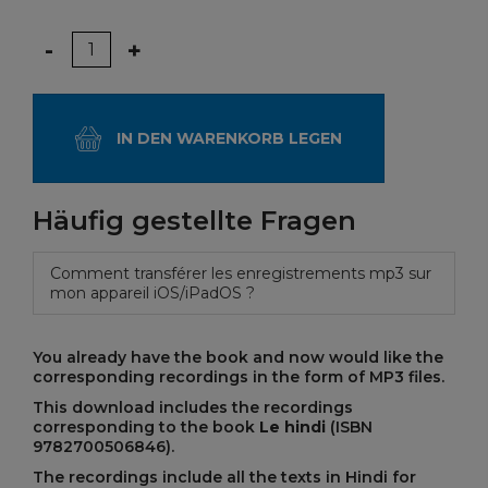
Menge
-
+
IN DEN WARENKORB LEGEN
Häufig gestellte Fragen
Comment transférer les enregistrements mp3 sur
mon appareil iOS/iPadOS ?
You already have the book and now would like the
corresponding recordings in the form of MP3 files.
This download includes the recordings
corresponding to the book
Le hindi
(ISBN
9782700506846
).
The recordings include all the texts in Hindi for