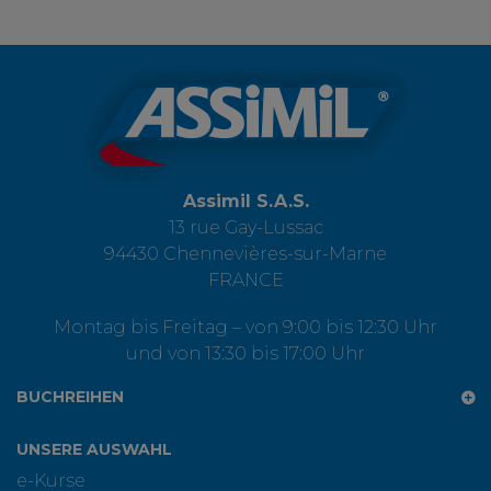
Assimil S.A.S.
13 rue Gay-Lussac
94430 Chennevières-sur-Marne
FRANCE
Montag bis Freitag – von 9:00 bis 12:30 Uhr
und von 13:30 bis 17:00 Uhr
BUCHREIHEN
UNSERE AUSWAHL
e-Kurse