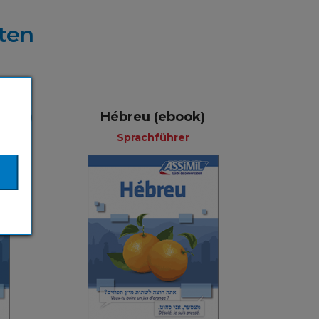
ten
book)
Hébreu (ebook)
Sprachführer
Sprachführer
rer
Französisch
ösisch
3,99 €