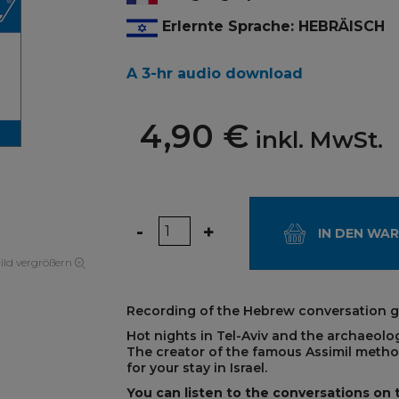
Erlernte Sprache: HEBRÄISCH
A 3-hr audio download
4,90 €
inkl. MwSt.
Menge
-
+
IN DEN WA
ild vergrößern
Recording of the Hebrew conversation g
Hot nights in Tel-Aviv and the archaeolo
The creator of the famous Assimil meth
for your stay in Israel.
You can listen to the conversations on t