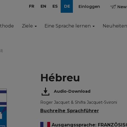
FR
EN
ES
DE
Einloggen
News
ethode
Ziele
Eine Sprache lernen
Neuheite
d)
Hébreu
Audio-Download
Roger Jacquet & Shifra Jacquet-Svironi
Buchreihe Sprachführer
Ausgangssprache: FRANZÖSIS