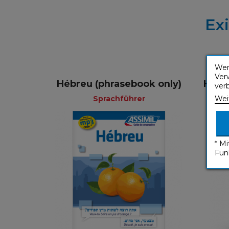
Ex
Wen
Ver
Hébreu (phrasebook only)
Hébr
ver
Wei
Sprachführer
* M
Fun
Sprachführer
Französisch