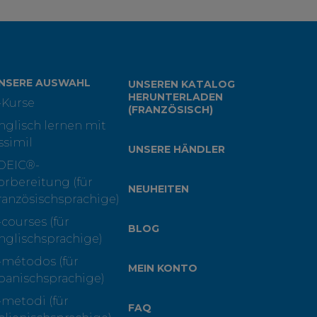
NSERE AUSWAHL
UNSEREN KATALOG
HERUNTERLADEN
-Kurse
(FRANZÖSISCH)
nglisch lernen mit
ssimil
UNSERE HÄNDLER
OEIC®-
orbereitung (für
NEUHEITEN
ranzösischsprachige)
-courses (für
BLOG
nglischsprachige)
-métodos (für
MEIN KONTO
panischsprachige)
-metodi (für
FAQ