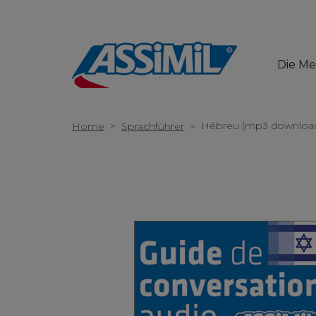
Die M
>
Hébreu (mp3 downloa
Home
Sprachführer
>