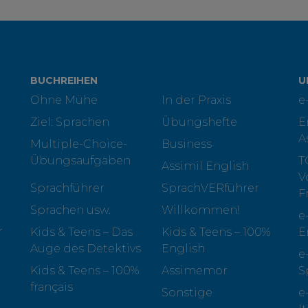
BUCHREIHEN
U
Ohne Mühe
In der Praxis
e
Ziel: Sprachen
Übungshefte
E
A
Multiple-Choice-
Business
Übungsaufgaben
T
Assimil English
V
Sprachführer
SprachVERführer
F
Sprachen usw.
Willkommen!
e
r
Kids & Teens – Das
Kids & Teens – 100%
E
Auge des Detektivs
English
e
Kids & Teens – 100%
Assimemor
S
français
Sonstige
e