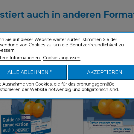
istiert auch in anderen Forma
n Sie auf dieser Website weiter surfen, stimmen Sie der
wendung von Cookies zu, um die Benutzerfreundlichkeit zu
eu (phrasebook + mp3
Hébreu (enhanced e
bessern.
download)
+
tere Informationen
Cookies anpassen
Sprachführer
Sprachführer
ALLE ABLEHNEN *
AKZEPTIEREN
it Ausnahme von Cookies, die für das ordnungsgemäße
ktionieren der Website notwendig und obligatorisch sind.
Sprachführer
Sprachfüh
Französisch
Franz