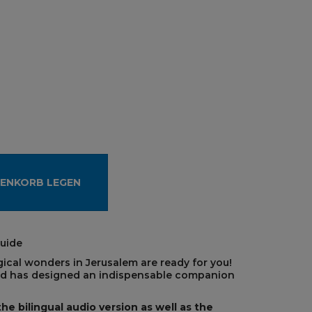
RENKORB LEGEN
uide
gical wonders in Jerusalem are ready for you!
od has designed an indispensable companion
he bilingual audio version as well as the