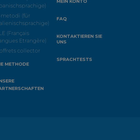
MEIN KONTO
panischsprachige)
-metodi (für
FAQ
talienischsprachige)
LE (Français
KONTAKTIEREN SIE
angues Etrangère)
UNS
offrets collector
SPRACHTESTS
IE METHODE
NSERE
ARTNERSCHAFTEN