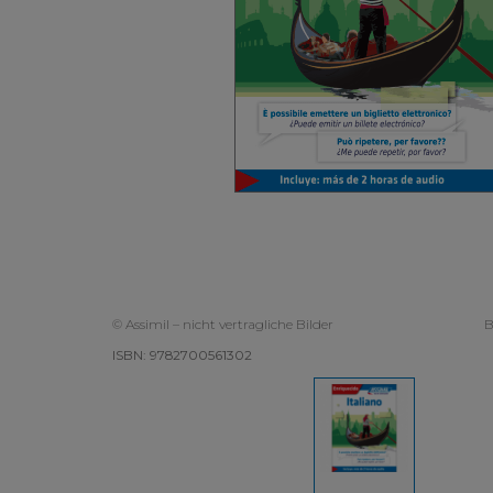
© Assimil – nicht vertragliche Bilder
B
ISBN: 9782700561302