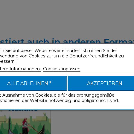
istiert auch in anderen Forma
n Sie auf dieser Website weiter surfen, stimmen Sie der
wendung von Cookies zu, um die Benutzerfreundlichkeit zu
bessern.
tere Informationen
Cookies anpassen
Italiano (ebook)
ALLE ABLEHNEN *
AKZEPTIEREN
Sprachführer
it Ausnahme von Cookies, die für das ordnungsgemäße
ktionieren der Website notwendig und obligatorisch sind.
Sprachführer
Spanisch