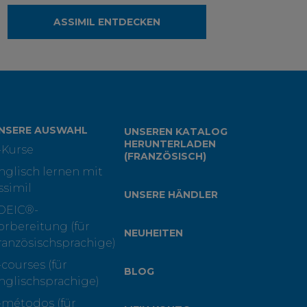
ASSIMIL ENTDECKEN
NSERE AUSWAHL
UNSEREN KATALOG
HERUNTERLADEN
-Kurse
(FRANZÖSISCH)
nglisch lernen mit
ssimil
UNSERE HÄNDLER
OEIC®-
orbereitung (für
NEUHEITEN
ranzösischsprachige)
-courses (für
BLOG
nglischsprachige)
-métodos (für