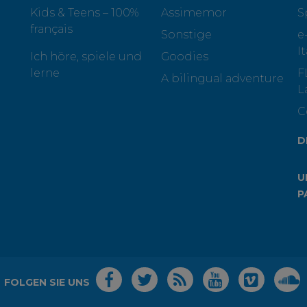
Kids & Teens – 100%
Assimemor
S
français
Sonstige
e
I
Ich höre, spiele und
Goodies
lerne
F
A bilingual adventure
L
C
D
U
P
FOLGEN SIE UNS