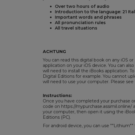
Over two hours of audio
Introduction to the language: 21 Ita
Important words and phrases
REST
All pronunciation rules
All travel situations
ACHTUNG
You can read this digital book on any iOS or 
application on your iOS device. You can also
will need to install the iBooks application. To
Digital Editions
for example. You cannot uplo
will need to use your computer. Please see 
Instructions:
Once you have completed your purchase on 
code on https://mypurchase.assimil.online
your computer, then open it using the iBoo
Editions
(PC).
For android device, you can use ""Lithium"" 