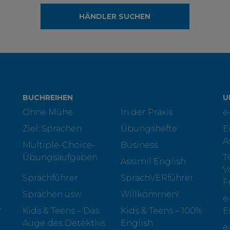
HÄNDLER SUCHEN
BUCHREIHEN
U
Ohne Mühe
In der Praxis
e
Ziel: Sprachen
Übungshefte
E
A
Multiple-Choice-
Business
Übungsaufgaben
T
Assimil English
V
Sprachführer
SprachVERführer
F
Sprachen usw.
Willkommen!
e
r
Kids & Teens – Das
Kids & Teens – 100%
E
Auge des Detektivs
English
e