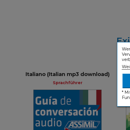
Ex
Wen
Ver
ver
Wei
Italiano (Italian mp3 download)
Sprachführer
* M
Fun
Sprachführer
Spanisch