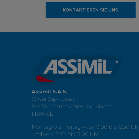
KONTAKTIEREN SIE UNS
Assimil S.A.S.
13 rue Gay-Lussac
94430 Chennevières-sur-Marne
FRANCE
Montag bis Freitag – von 9:00 bis 12:30 Uh
und von 13:30 bis 17:00 Uhr