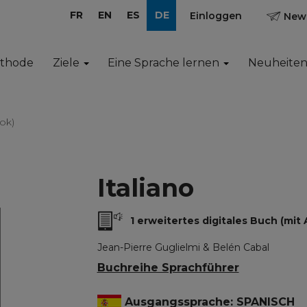
FR
EN
ES
DE
Einloggen
News
ethode
Ziele
Eine Sprache lernen
Neuheite
ok)
Italiano
1 erweitertes digitales Buch (mit 
Jean-Pierre Guglielmi & Belén Cabal
Buchreihe Sprachführer
Ausgangssprache: SPANISCH