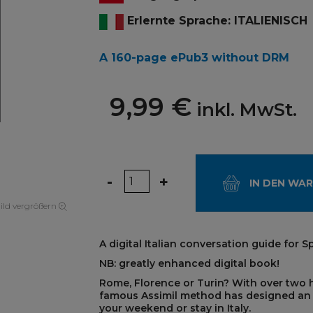
Erlernte Sprache: ITALIENISCH
A 160-page ePub3 without DRM
9,99 €
inkl. MwSt.
Menge
-
+
IN DEN WA
ild vergrößern
A digital Italian conversation guide for 
NB: greatly enhanced digital book!
Rome, Florence or Turin? With over two h
famous Assimil method has designed an 
your weekend or stay in Italy.