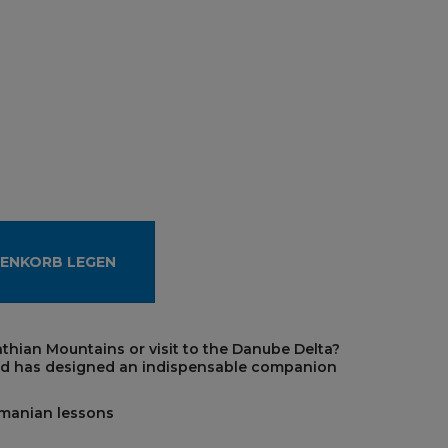
RENKORB LEGEN
athian Mountains or visit to the Danube Delta?
od has designed an indispensable companion
omanian lessons