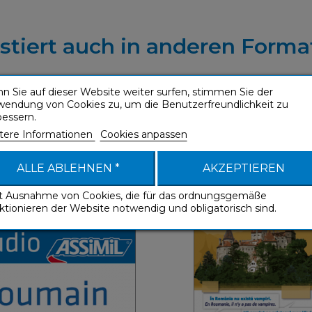
istiert auch in anderen Forma
n Sie auf dieser Website weiter surfen, stimmen Sie der
wendung von Cookies zu, um die Benutzerfreundlichkeit zu
bessern.
main (mp3 download)
Roumain (ebook
tere Informationen
Cookies anpassen
Sprachführer
Sprachführer
ALLE ABLEHNEN *
AKZEPTIEREN
it Ausnahme von Cookies, die für das ordnungsgemäße
ktionieren der Website notwendig und obligatorisch sind.
Sprachfüh
Sprachführer
Franz
Französisch