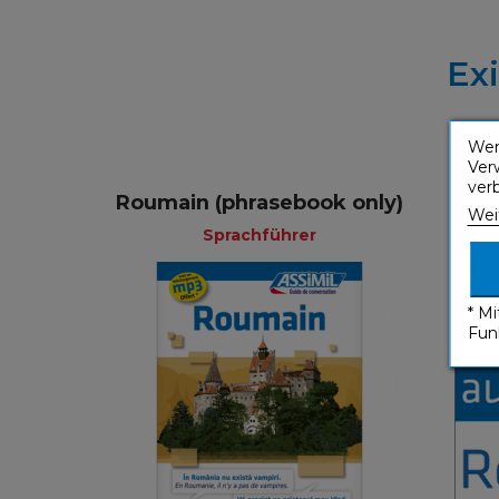
Ex
Wen
Ver
ver
Roumain (phrasebook only)
Rou
Wei
Sprachführer
* M
Fun
Sprachführer
Französisch