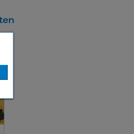
ten
)
rer
ösisch