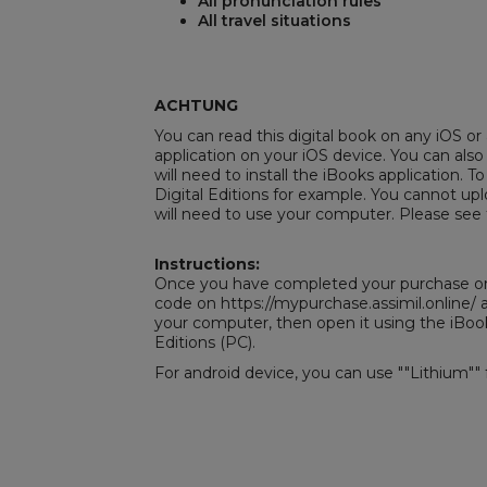
All pronunciation rules
All travel situations
REST
ACHTUNG
You can read this digital book on any iOS or 
application on your iOS device. You can also
will need to install the iBooks application. To
Digital Editions
for example. You cannot uplo
will need to use your computer. Please see 
Instructions:
Once you have completed your purchase on 
code on https://mypurchase.assimil.online
your computer, then open it using the iBoo
Editions
(PC).
For android device, you can use ""Lithium"" 