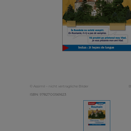
© Assimil – nicht vertragliche Bilder
B
ISBN: 9782700561623