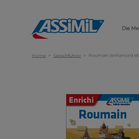
Die M
>
Roumain (enhanced e
Home
Sprachführer
>