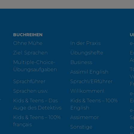
BUCHREIHEN
U
Ohne Mühe
In der Praxis
e
Ziel: Sprachen
Übungshefte
E
A
Multiple-Choice-
Business
Übungsaufgaben
T
Assimil English
V
Sprachführer
SprachVERführer
F
Sprachen usw.
Willkommen!
e
r
Kids & Teens – Das
Kids & Teens – 100%
E
Auge des Detektivs
English
e
Kids & Teens – 100%
Assimemor
S
français
Sonstige
e