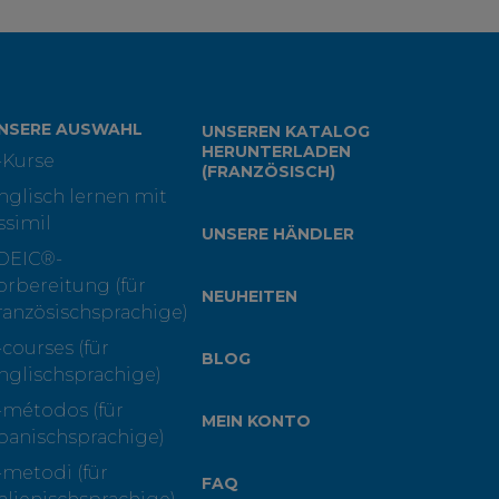
NSERE AUSWAHL
UNSEREN KATALOG
HERUNTERLADEN
-Kurse
(FRANZÖSISCH)
nglisch lernen mit
ssimil
UNSERE HÄNDLER
OEIC®-
orbereitung (für
NEUHEITEN
ranzösischsprachige)
-courses (für
BLOG
nglischsprachige)
-métodos (für
MEIN KONTO
panischsprachige)
-metodi (für
FAQ