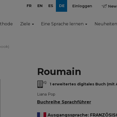
FR
EN
ES
DE
Einloggen
News
ethode
Ziele
Eine Sprache lernen
Neuheite
book)
Roumain
1 erweitertes digitales Buch (mit 
Liana Pop
Buchreihe Sprachführer
Ausgangssprache: FRANZÖSIS