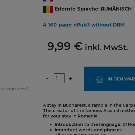
Erlernte Sprache: RUMÄNISCH
A 160-page ePub3 without DRM
9,99 €
inkl. MwSt.
Menge
-
+
IN DEN WA
ild vergrößern
A stay in Bucharest, a ramble in the Carp
The creator of the famous Assimil meth
for your stay in Romania.
Introduction to the language: 21 R
Important words and phrases