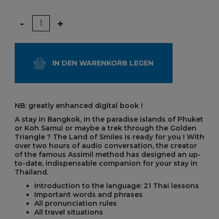
Menge
-
+
IN DEN WARENKORB LEGEN
NB: greatly enhanced digital book !
A stay in Bangkok, in the paradise islands of Phuket
or Koh Samui or maybe a trek through the Golden
Triangle ? The Land of Smiles is ready for you ! With
over two hours of audio conversation, the creator
of the famous Assimil method has designed an up-
to-date, indispensable companion for your stay in
Thailand.
Introduction to the language: 21 Thai lessons
Important words and phrases
All pronunciation rules
All travel situations