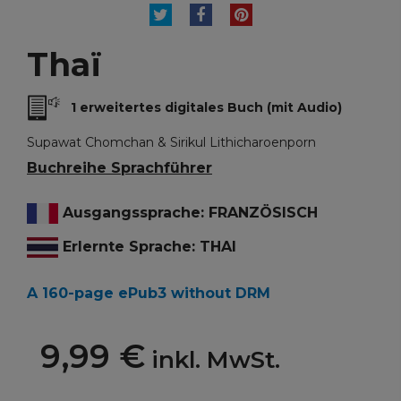
TWEET
TEILEN
PINTEREST
Thaï
1 erweitertes digitales Buch (mit Audio)
Supawat Chomchan & Sirikul Lithicharoenporn
Buchreihe Sprachführer
Ausgangssprache: FRANZÖSISCH
Erlernte Sprache: THAI
A 160-page ePub3 without DRM
9,99 €
inkl. MwSt.