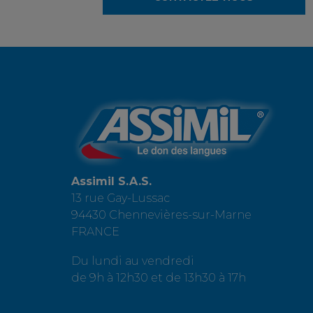
Assimil S.A.S.
13 rue Gay-Lussac
94430 Chennevières-sur-Marne
FRANCE
Du lundi au vendredi
de 9h à 12h30 et de 13h30 à 17h