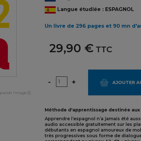
Langue étudiée : ESPAGNOL
Un livre de 296 pages et 90 mn d'
29,90 €
TTC
Quantité
-
+
AJOUTER A
randir l'image
Méthode d'apprentissage destinée aux
Apprendre l’espagnol n’a jamais été aussi
audio accessible gratuitement sur les pl
débutants en espagnol amoureux de mobil
très progressives sous forme de dialogu