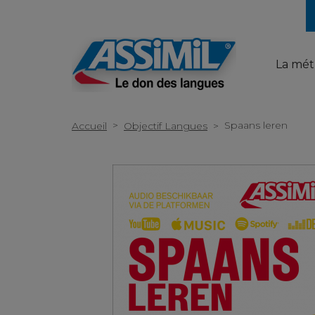
La mé
>
Spaans leren
Accueil
Objectif Langues
>