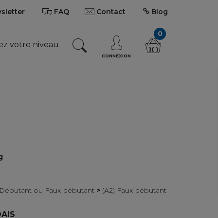
wsletter
FAQ
Contact
Blog
0
ez votre niveau
CONNEXION
g
) Débutant ou Faux-débutant
>
(A2) Faux-débutant
DAIS