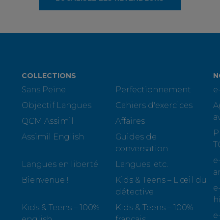
COLLECTIONS
N
Sans Peine
Perfectionnement
e
Objectif Langues
Cahiers d'exercices
A
a
QCM Assimil
Affaires
P
Assimil English
Guides de
T
conversation
e
Langues en liberté
Langues, etc.
a
Bienvenue !
Kids & Teens – L'œil du
e
détective
h
Kids & Teens – 100%
Kids & Teens – 100%
e
english
français