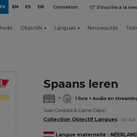
FR
EN
ES
DE
Connexion
S'inscrire à la ne
thode
Objectifs
Langues
Nouveautés
Test
Spaans leren
+
1 livre + Audio en streamin
Juan Cordobá & Carine Caljon
Collection Objectif Langues
- (A1-A2
Langue maternelle : NÉERLAN