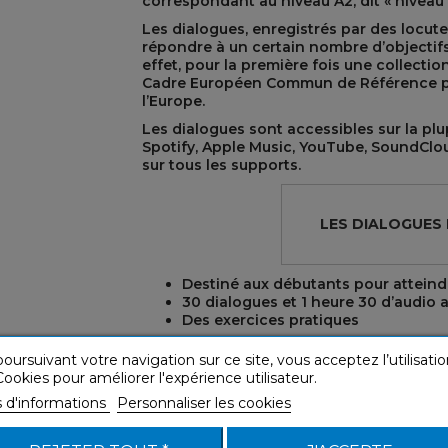
correspondant au niveau A2, dit « niveau 
Les dialogues, enregistrés par des locut
répondre à un certain nombre d’objectifs
effet, pour la première fois une collecti
Cadre Européen Commun de Référence pou
l’Europe.
Les dialogues sont accessibles sur la pl
Spotify, Apple Music, YouTube, SoundClou
sur tous les supports.
REST
LES DIALOGUES
Destiné aux débutants pour atteindr
30 dialogues et 1 heure 30 d’audio a
Des exercices pratiques
oursuivant votre navigation sur ce site, vous acceptez l’utilisatio
ookies pour améliorer l'expérience utilisateur.
s d'informations
Personnaliser les cookies
ÉCOUTEZ UN EXTRAIT AUDIO