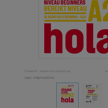
© Assimil - Visuel non contractuel
Ag
ISBN : 9782700571011