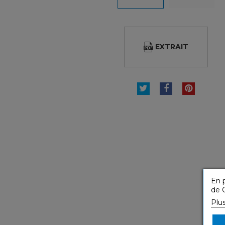
EXTRAIT
TWEET
PARTAGER
PINTE
En p
de C
Plu