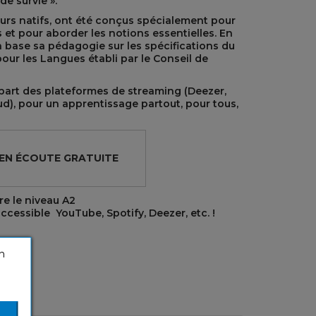
de survie ».
eurs natifs, ont été conçus spécialement pour
 et pour aborder les notions essentielles. En
on base sa pédagogie sur les spécifications du
r les Langues établi par le Conseil de
upart des plateformes de streaming (Deezer,
d), pour un apprentissage partout, pour tous,
 EN ÉCOUTE GRATUITE
e le niveau A2
ccessible YouTube, Spotify, Deezer, etc. !
n