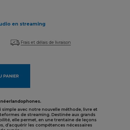
audio en streaming
Frais et délais de livraison
U PANIER
 néerlandophones.
 simple avec notre nouvelle méthode, livre et
ateformes de streaming. Destinée aux grands
ité, elle permet, en une trentaine de leçons
es, d’acquérir les compétences nécessaires