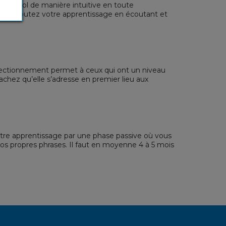
espagnol de manière intuitive en toute
Vous débutez votre apprentissage en écoutant et
fectionnement permet à ceux qui ont un niveau
achez qu’elle s’adresse en premier lieu aux
otre apprentissage par une phase passive où vous
vos propres phrases. Il faut en moyenne 4 à 5 mois