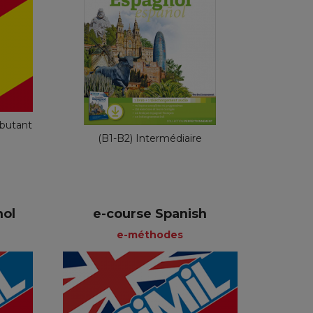
Perfectionnement
alien
Français
54,90 €
ébutant
(B1-B2) Intermédiaire
ol
e-course Spanish
e-méthodes
es
e-méthodes