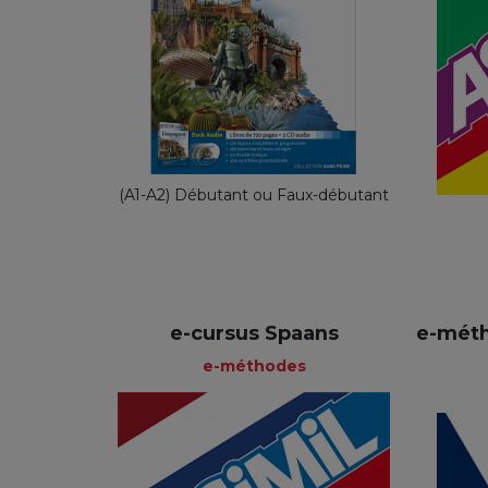
Sans Peine
Français
65,90 €
(A1-A2) Débutant ou Faux-débutant
e-cursus Spaans
e-mét
e-méthodes
e-méthodes