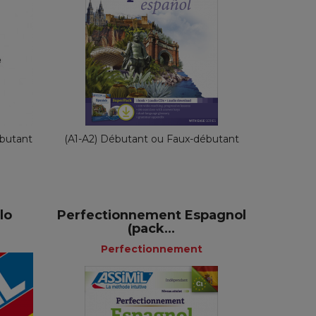
ne
Sans Peine
emand
Anglais
65,90 €
ébutant
(A1-A2) Débutant ou Faux-débutant
lo
Perfectionnement Espagnol
(pack...
+
Perfectionnement
es