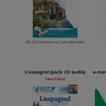
Sans Peine
Français
69,90 €
(A1-A2) Débutant ou Faux-débutant
L'espagnol (pack CD audio)
e-me
+
Sans Peine