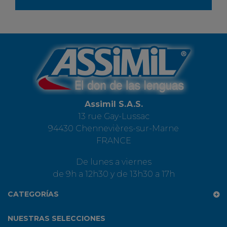
Assimil S.A.S.
13 rue Gay-Lussac
94430 Chennevières-sur-Marne
FRANCE
De lunes a viernes
de 9h a 12h30 y de 13h30 a 17h
CATEGORÍAS
NUESTRAS SELECCIONES