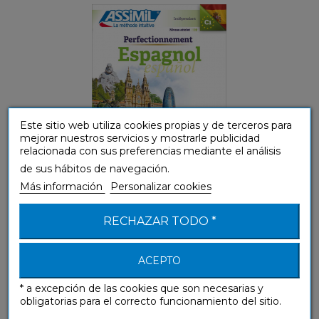
Este sitio web utiliza cookies propias y de terceros para
mejorar nuestros servicios y mostrarle publicidad
relacionada con sus preferencias mediante el análisis
de sus hábitos de navegación.
Más información
Personalizar cookies
(B1-B2) Intermedio
RECHAZAR TODO *
e-cursus Spaans
ACEPTO
e-métodos
* a excepción de las cookies que son necesarias y
obligatorias para el correcto funcionamiento del sitio.