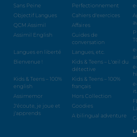
Sans Peine
Perfectionnement
e
Objectif Langues
Cahiers d'exercices
A
a
QCM Assimil
Affaires
P
Assimil English
Guides de
T
conversation
e
Langues en liberté
Langues, etc.
a
Bienvenue !
Kids & Teens – L'œil du
e
détective
h
Kids & Teens – 100%
Kids & Teens – 100%
e
english
français
i
Assimemor
Hors Collection
F
J'écoute, je joue et
Goodies
L
j'apprends
A bilingual adventure
C
L