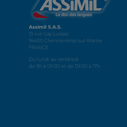
Assimil S.A.S.
13 rue Gay-Lussac
94430 Chennevières-sur-Marne
FRANCE
Du lundi au vendredi
de 9h à 12h30 et de 13h30 à 17h