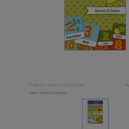
© Assimil - Visuel non contractuel
Ag
ISBN : 9782700563467