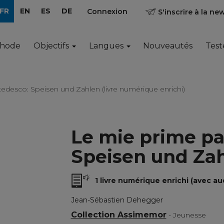
FR
EN
ES
DE
Connexion
S'inscrire à la ne
thode
Objectifs
Langues
Nouveautés
Test
tedesco: Speisen und Zahlen (livre numérique enrichi)
Le mie prime pa
Speisen und Za
1 livre numérique enrichi (avec au
Jean-Sébastien Dehegger
Collection Assimemor
- Jeunesse