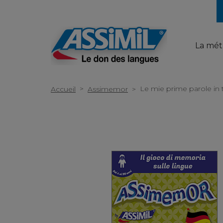
La mé
>
Le mie prime parole in 
Accueil
Assimemor
>