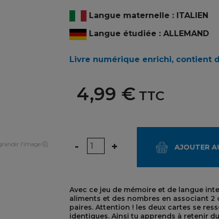
Langue maternelle : ITALIEN
Langue étudiée : ALLEMAND
Livre numérique enrichi, contient 
4,99 €
TTC
Quantité
-
+
randir l'image
AJOUTER A
Avec ce jeu de mémoire et de langue inter
aliments et des nombres en associant 2 
paires. Attention ! les deux cartes se r
identiques. Ainsi tu apprends à retenir 