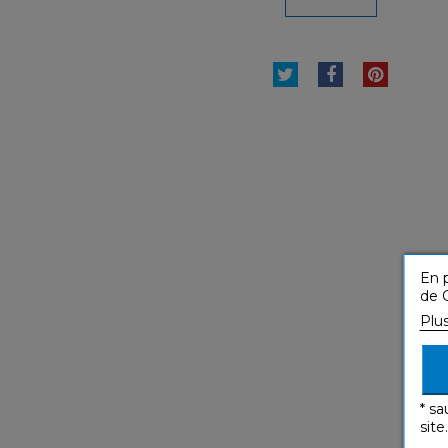
TWEET
PARTAGER
PINTE
En p
de C
Plu
* sa
site.