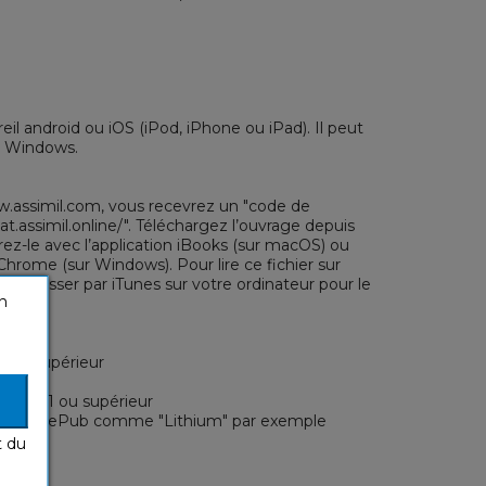
eil android ou iOS (iPod, iPhone ou iPad). Il peut
u Windows.
ww.assimil.com, vous recevrez un "code de
chat.assimil.online/". Téléchargez l’ouvrage depuis
rez-le avec l’application iBooks (sur macOS) ou
rome (sur Windows). Pour lire ce fichier sur
vez passer par iTunes sur votre ordinateur pour le
n
0 ou supérieur
ium
oks 1.3.1 ou supérieur
 lire des ePub comme "Lithium" par exemple
t du