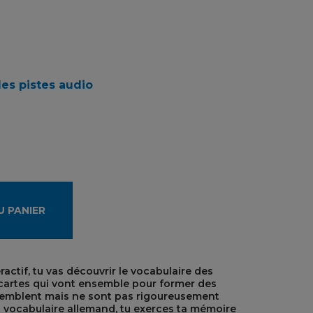
des pistes audio
U PANIER
actif, tu vas découvrir le vocabulaire des
cartes qui vont ensemble pour former des
essemblent mais ne sont pas rigoureusement
du vocabulaire allemand, tu exerces ta mémoire