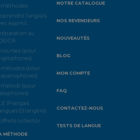
NOTRE CATALOGUE
-méthodes
pprendre l'anglais
NOS REVENDEURS
vec Assimil
réparation au
NOUVEAUTÉS
OEIC®
-courses (pour
BLOG
nglophones)
-métodos (pour
MON COMPTE
ispanophones)
-metodi (pour
FAQ
talophones)
LE (Français
CONTACTEZ-NOUS
angues Etrangère)
offrets collector
TESTS DE LANGUE
A MÉTHODE