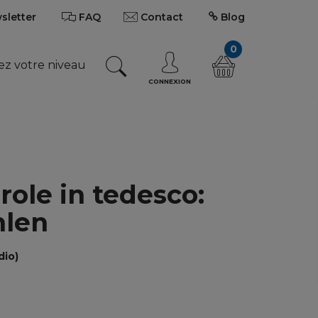
wsletter
FAQ
Contact
Blog
0
ez votre niveau
CONNEXION
role in tedesco:
hlen
dio)