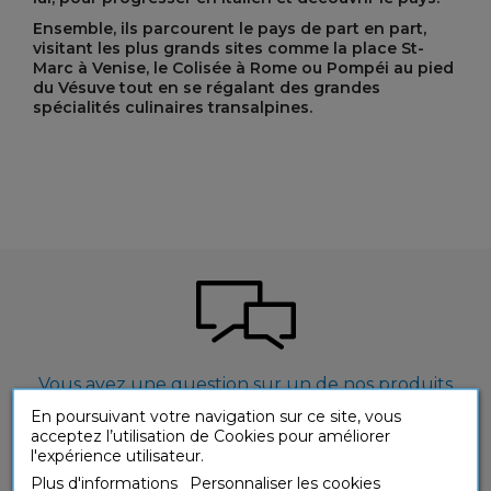
Ensemble, ils parcourent le pays de part en part,
visitant les plus grands sites comme la place St-
Marc à Venise, le Colisée à Rome ou Pompéi au pied
du Vésuve tout en se régalant des grandes
spécialités culinaires transalpines.
Vous avez une question sur un de nos produits
?
En poursuivant votre navigation sur ce site, vous
acceptez l’utilisation de Cookies pour améliorer
CONTACTEZ-NOUS
l'expérience utilisateur.
Plus d'informations
Personnaliser les cookies