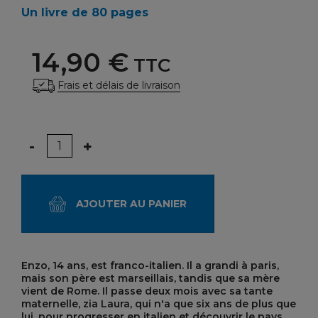
Un livre de 80 pages
14,90 €
TTC
Frais et délais de livraison
Quantité
-
+
AJOUTER AU PANIER
Enzo, 14 ans, est franco-italien. Il a grandi à paris,
mais son père est marseillais, tandis que sa mère
vient de Rome. Il passe deux mois avec sa tante
maternelle, zia Laura, qui n'a que six ans de plus que
lui, pour progresser en italien et découvrir le pays.