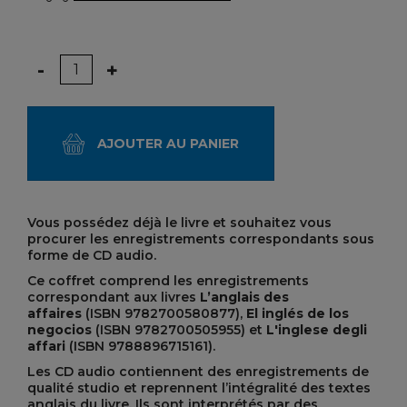
Quantité
-
+
AJOUTER AU PANIER
Vous possédez déjà le livre et souhaitez vous
procurer les enregistrements correspondants sous
forme de CD audio.
Ce coffret comprend les enregistrements
correspondant aux livres
L’anglais des
affaires
(ISBN 9782700580877)
,
El inglés de los
negocios
(ISBN 9782700505955) et
L'inglese degli
affari
(ISBN 9788896715161).
Les CD audio contiennent des enregistrements de
qualité studio et reprennent l’intégralité des textes
anglais du livre. Ils sont interprétés par des