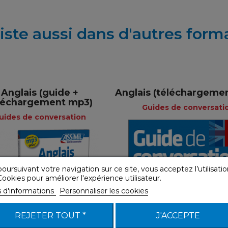
iste aussi dans d'autres form
+
Anglais (guide +
Anglais (téléchargeme
léchargement mp3)
Guides de conversati
uides de conversation
Guides d
oursuivant votre navigation sur ce site, vous acceptez l’utilisatio
Guides de
conversation
ookies pour améliorer l'expérience utilisateur.
conversation
s d'informations
Personnaliser les cookies
Fra
Français
REJETER TOUT *
J'ACCEPTE