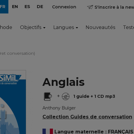
FR
EN
ES
DE
Connexion
S'inscrire à la ne
thode
Objectifs
Langues
Nouveautés
Test
fret conversation)
Anglais
+
1 guide + 1 CD mp3
Anthony Bulger
Collection Guides de conversation
Langue maternelle : FRANÇAIS