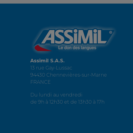
Assimil S.A.S.
13 rue Gay-Lussac
94430 Chennevières-sur-Marne
FRANCE
Du lundi au vendredi
de 9h à 12h30 et de 13h30 à 17h