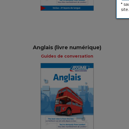
5,50 €
* sa
site.
Anglais (livre numérique)
Guides de conversation
Guides de
conversation
Français