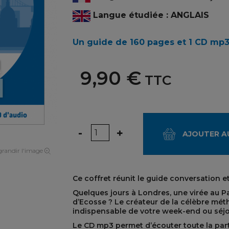
Langue étudiée : ANGLAIS
Un guide de 160 pages et 1 CD mp
9,90 €
TTC
Quantité
-
+
AJOUTER A
randir l'image
Ce coffret réunit le guide conversation e
Quelques jours à Londres, une virée au P
d’Ecosse ? Le créateur de la célèbre mé
indispensable de votre week-end ou séj
Le CD mp3 permet d’écouter toute la part