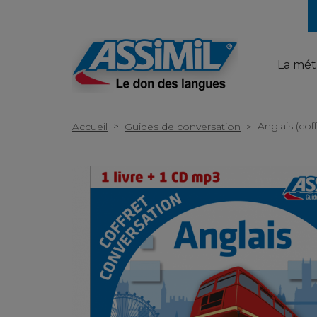
La mé
>
Anglais (cof
Accueil
Guides de conversation
>