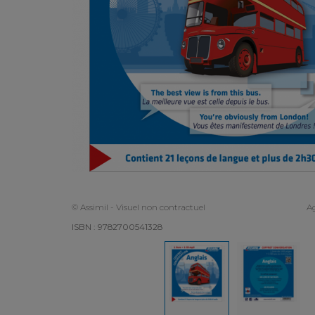
© Assimil - Visuel non contractuel
Ag
ISBN : 9782700541328