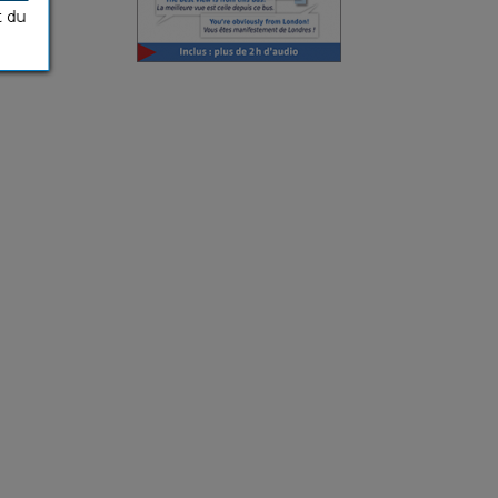
t du
9,99 €