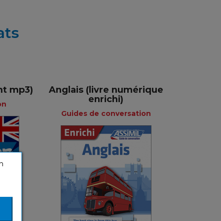
ats
nt mp3)
Anglais (livre numérique
enrichi)
on
Guides de conversation
Guides de
e
n
conversation
Français
nçais