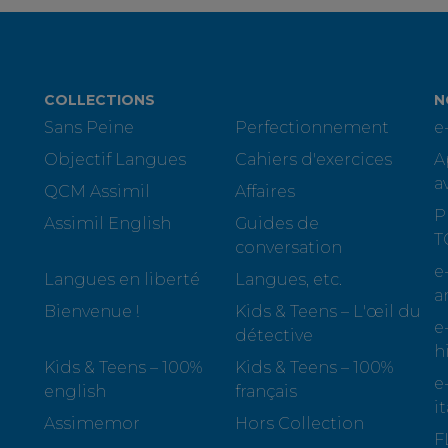
COLLECTIONS
N
Sans Peine
Perfectionnement
e
Objectif Langues
Cahiers d'exercices
A
a
QCM Assimil
Affaires
P
Assimil English
Guides de
T
conversation
e
Langues en liberté
Langues, etc.
a
Bienvenue !
Kids & Teens – L'œil du
e
détective
h
Kids & Teens – 100%
Kids & Teens – 100%
e
english
français
i
Assimemor
Hors Collection
F