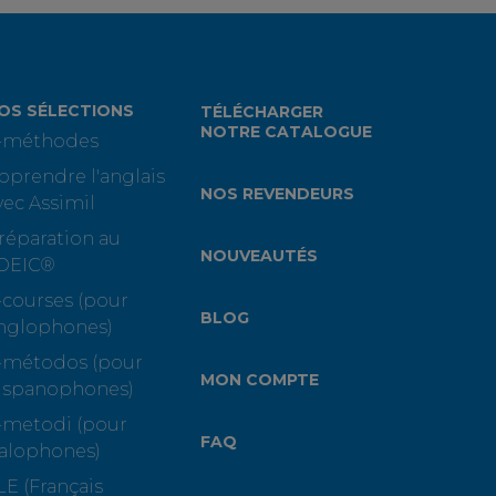
OS SÉLECTIONS
TÉLÉCHARGER
NOTRE CATALOGUE
-méthodes
pprendre l'anglais
NOS REVENDEURS
vec Assimil
réparation au
NOUVEAUTÉS
OEIC®
-courses (pour
BLOG
nglophones)
-métodos (pour
MON COMPTE
ispanophones)
-metodi (pour
FAQ
talophones)
LE (Français