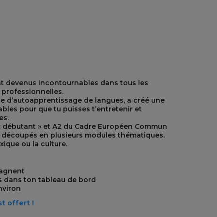
nt devenus incontournables dans tous les
 professionnelles.
de d’autoapprentissage de langues, a créé une
ables pour que tu puisses t’entretenir et
es.
 « débutant » et A2 du Cadre Européen Commun
, découpés en plusieurs modules thématiques.
ique ou la culture.
pagnent
ès dans ton tableau de bord
nviron
 offert !