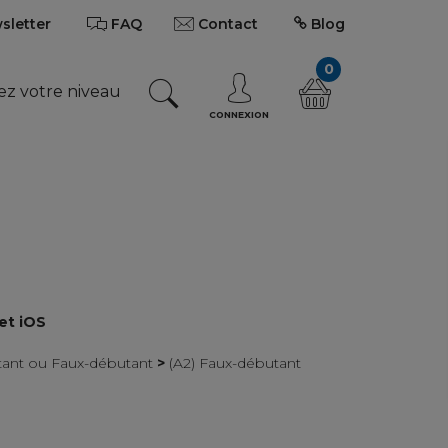
wsletter
FAQ
Contact
Blog
0
ez votre niveau
CONNEXION
et iOS
utant ou Faux-débutant
>
(A2) Faux-débutant