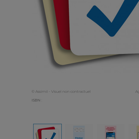
© Assimil - Visuel non contractuel
Ag
ISBN :