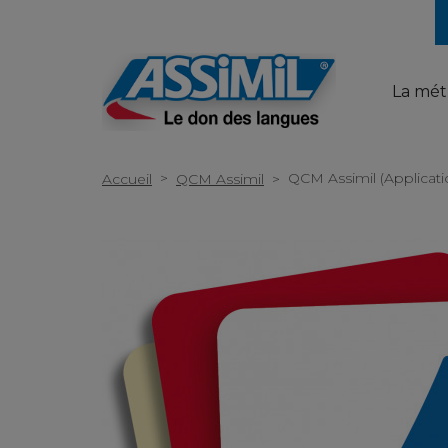
La mé
>
QCM Assimil (Applicati
Accueil
QCM Assimil
>