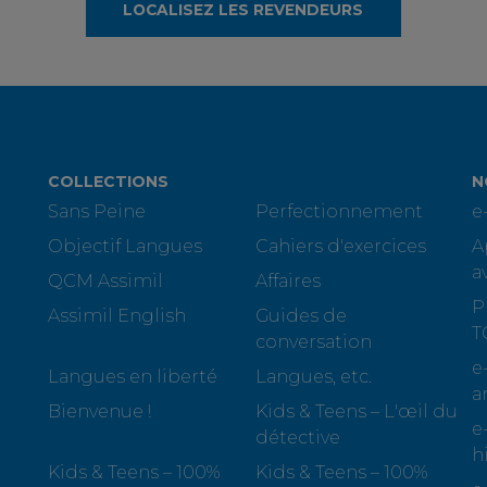
LOCALISEZ LES REVENDEURS
COLLECTIONS
N
Sans Peine
Perfectionnement
e
Objectif Langues
Cahiers d'exercices
A
a
QCM Assimil
Affaires
P
Assimil English
Guides de
T
conversation
e
Langues en liberté
Langues, etc.
a
Bienvenue !
Kids & Teens – L'œil du
e
détective
h
Kids & Teens – 100%
Kids & Teens – 100%