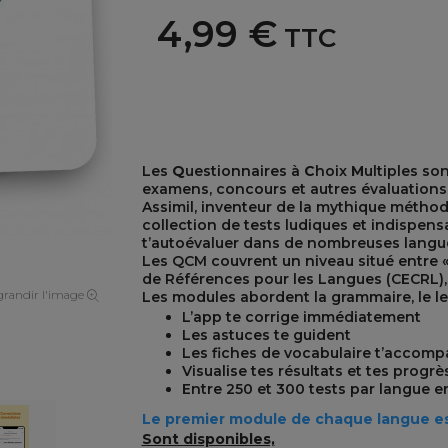
4,99 €
TTC
Les
Q
uestionnaires à
C
hoix
M
ultiples so
examens, concours et autres évaluations
Assimil, inventeur de la mythique métho
collection de tests ludiques et indispens
t’autoévaluer dans de nombreuses langu
Les QCM couvrent un niveau situé entre
de Références pour les Langues (CECRL)
randir l'image
Les modules abordent la grammaire, le lex
L’app te corrige immédiatement
Les astuces te guident
Les fiches de vocabulaire t’accom
Visualise tes résultats et tes progr
Entre 250 et 300 tests par langue e
Le premier module de chaque langue est
Sont disponibles,