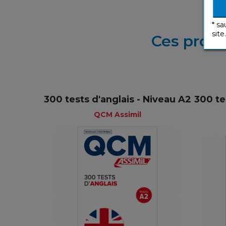
* sa
site.
Ces produ
300 tests d'anglais - Niveau A2
300 te
QCM Assimil
QCM Assimil
Français