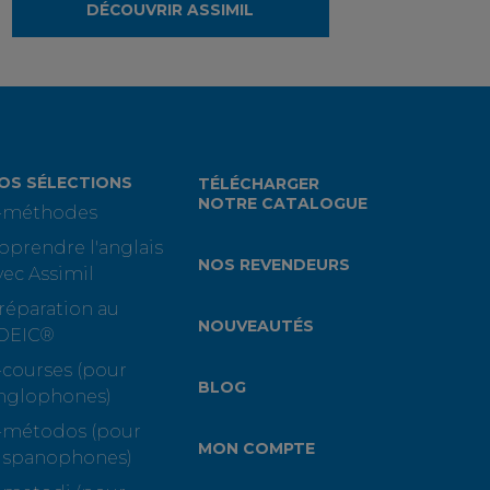
DÉCOUVRIR ASSIMIL
OS SÉLECTIONS
TÉLÉCHARGER
NOTRE CATALOGUE
-méthodes
pprendre l'anglais
NOS REVENDEURS
vec Assimil
réparation au
NOUVEAUTÉS
OEIC®
-courses (pour
BLOG
nglophones)
-métodos (pour
MON COMPTE
ispanophones)