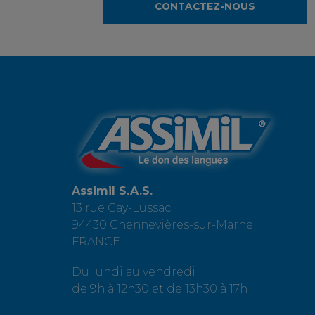
CONTACTEZ-NOUS
Assimil S.A.S.
13 rue Gay-Lussac
94430 Chennevières-sur-Marne
FRANCE
Du lundi au vendredi
de 9h à 12h30 et de 13h30 à 17h