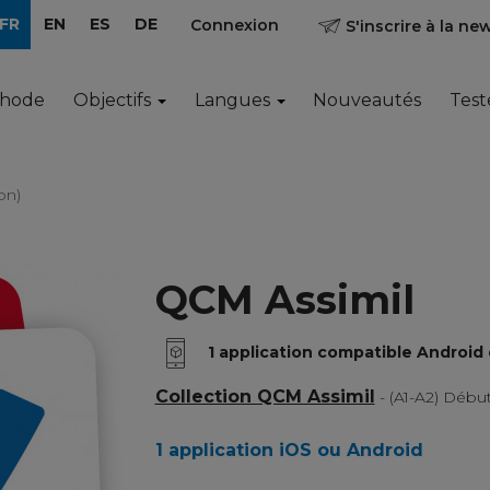
FR
EN
ES
DE
Connexion
S'inscrire à la ne
thode
Objectifs
Langues
Nouveautés
Test
on)
QCM Assimil
1 application compatible Android 
Collection QCM Assimil
- (A1-A2) Déb
1 application iOS ou Android