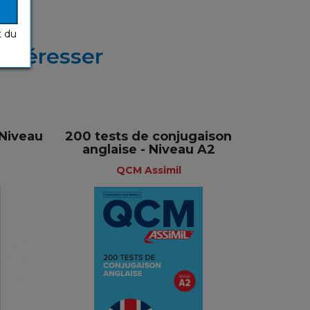
t du
intéresser
 Niveau
200 tests de conjugaison
anglaise - Niveau A2
QCM Assimil
il
QCM Assimil
nçais
Français