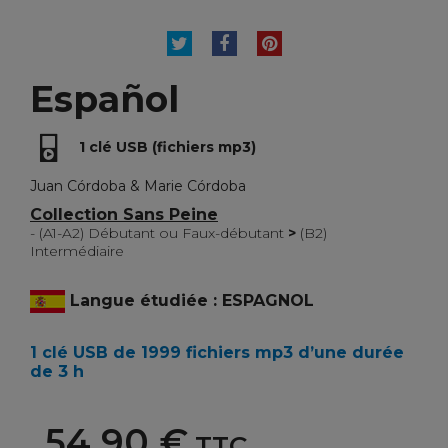
TWEET
PARTAGER
PINTEREST
Español
1 clé USB (fichiers mp3)
Juan Córdoba & Marie Córdoba
Collection Sans Peine
- (A1-A2) Débutant ou Faux-débutant
>
(B2)
Intermédiaire
Langue étudiée : ESPAGNOL
1 clé USB de 1999 fichiers mp3 d’une durée
de 3 h
54,90 €
TTC