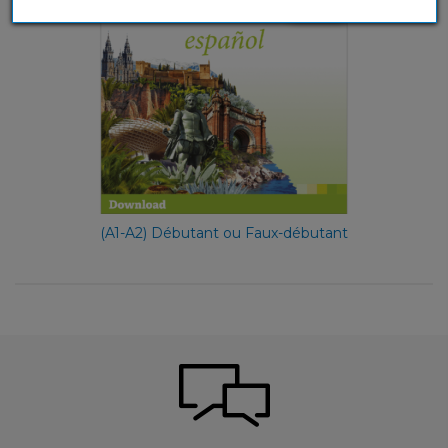
(A1-A2) Débutant ou Faux-débutant