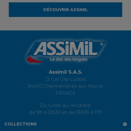
DÉCOUVRIR ASSIMIL
Assimil S.A.S.
13 rue Gay-Lussac
94430 Chennevières-sur-Marne
FRANCE
Du lundi au vendredi
de 9h à 12h30 et de 13h30 à 17h
COLLECTIONS