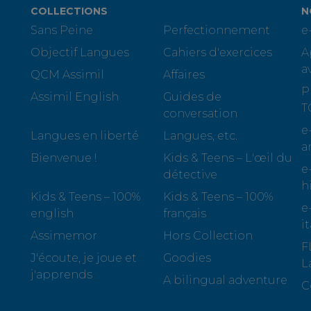
COLLECTIONS
N
Sans Peine
Perfectionnement
e
Objectif Langues
Cahiers d'exercices
A
a
QCM Assimil
Affaires
P
Assimil English
Guides de
T
conversation
e
Langues en liberté
Langues, etc.
a
Bienvenue !
Kids & Teens – L'œil du
e
détective
h
Kids & Teens – 100%
Kids & Teens – 100%
e
english
français
i
Assimemor
Hors Collection
F
J'écoute, je joue et
Goodies
L
j'apprends
A bilingual adventure
C