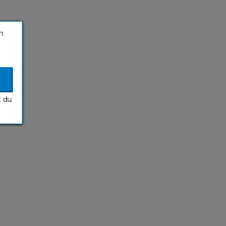
n
t du