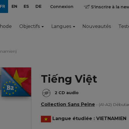
FR
EN
ES
DE
Connexion
S'inscrire à la ne
thode
Objectifs
Langues
Nouveautés
Test
etnamien)
Tiếng Việt
2 CD audio
Collection Sans Peine
- (A1-A2) Début
Langue étudiée : VIETNAMIEN