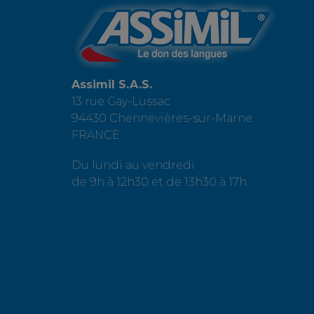
Assimil S.A.S.
13 rue Gay-Lussac
94430 Chennevières-sur-Marne
FRANCE
Du lundi au vendredi
de 9h à 12h30 et de 13h30 à 17h