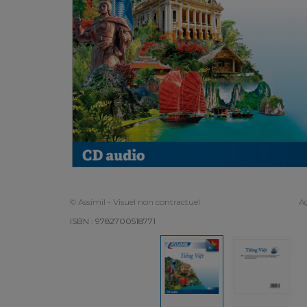
© Assimil - Visuel non contractuel
Ag
ISBN : 9782700518771