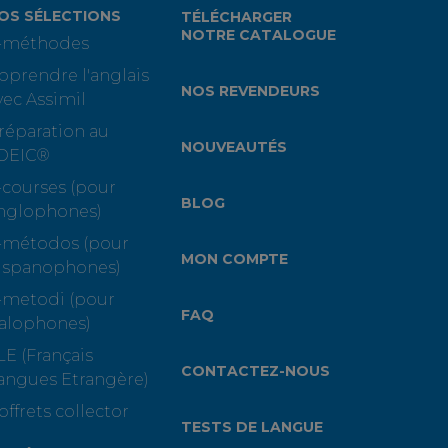
OS SÉLECTIONS
TÉLÉCHARGER
NOTRE CATALOGUE
-méthodes
pprendre l'anglais
NOS REVENDEURS
vec Assimil
réparation au
NOUVEAUTÉS
OEIC®
-courses (pour
BLOG
nglophones)
-métodos (pour
MON COMPTE
ispanophones)
-metodi (pour
FAQ
talophones)
LE (Français
CONTACTEZ-NOUS
angues Etrangère)
offrets collector
TESTS DE LANGUE