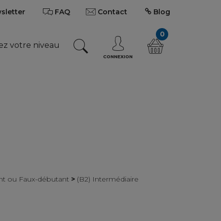
wsletter
FAQ
Contact
Blog
0
ez votre niveau
CONNEXION
ant ou Faux-débutant
>
(B2) Intermédiaire