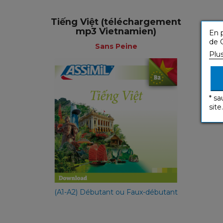
Tiếng Việt (téléchargement
mp3 Vietnamien)
En p
de C
Sans Peine
Plu
* sa
site.
Sans Peine
49,90 €
(A1-A2) Débutant ou Faux-débutant