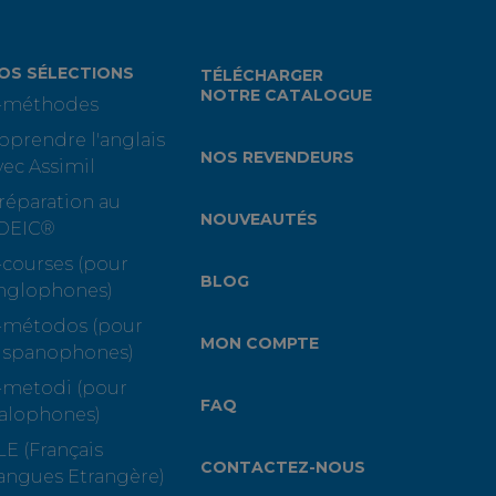
OS SÉLECTIONS
TÉLÉCHARGER
NOTRE CATALOGUE
-méthodes
pprendre l'anglais
NOS REVENDEURS
vec Assimil
réparation au
NOUVEAUTÉS
OEIC®
-courses (pour
BLOG
nglophones)
-métodos (pour
MON COMPTE
ispanophones)
-metodi (pour
FAQ
talophones)
LE (Français
CONTACTEZ-NOUS
angues Etrangère)