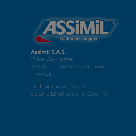
Assimil S.A.S.
13 rue Gay-Lussac
94430 Chennevières-sur-Marne
FRANCE
Du lundi au vendredi
de 9h à 12h30 et de 13h30 à 17h