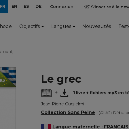
FR
EN
ES
DE
Connexion
S'inscrire à la ne
thode
Objectifs
Langues
Nouveautés
Test
gement)
Le grec
+
1 livre + fichiers mp3 en
Jean-Pierre Guglielmi
Collection Sans Peine
- (A1-A2) Début
Langue maternelle : FRANÇAIS