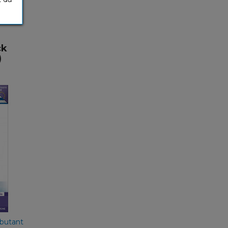
ck
)
ne
nçais
ébutant