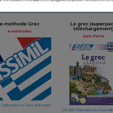
e-méthode Grec
Le grec (superpa
téléchargement
+
+
e-méthodes
Sans Peine
e-méthodes
Sans Pei
Français
Fra
49,90 €
65,90 €
) Débutant ou Faux-débutant
(A1-A2) Débutant ou Faux-d