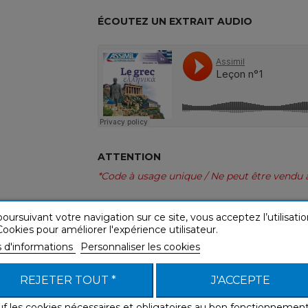
ÉCOUTEZ UN EXTRAIT AUDIO
ATTENTION
*Code à usage unique / Ne peut être vendu 
oursuivant votre navigation sur ce site, vous acceptez l’utilisatio
ookies pour améliorer l'expérience utilisateur.
s d'informations
Personnaliser les cookies
REJETER TOUT *
J'ACCEPTE
iste aussi dans d'autres form
uf les cookies nécessaires et obligatoires au bon fonctionnemen