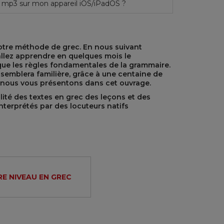
 mp3 sur mon appareil iOS/iPadOS ?
otre méthode de grec. En nous suivant
allez apprendre en quelques mois le
 que les règles fondamentales de la grammaire.
 semblera familière, grâce à une centaine de
e nous vous présentons dans cet ouvrage.
lité des textes en grec des leçons et des
interprétés par des locuteurs natifs
E NIVEAU EN GREC