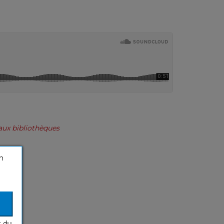
aux bibliothèques
n
ats
t du