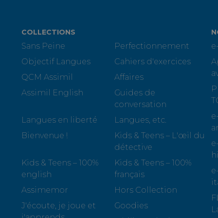
COLLECTIONS
N
Sans Peine
Perfectionnement
e
Objectif Langues
Cahiers d'exercices
A
a
QCM Assimil
Affaires
P
Assimil English
Guides de
T
conversation
e
Langues en liberté
Langues, etc.
a
Bienvenue !
Kids & Teens – L'œil du
e
détective
h
Kids & Teens – 100%
Kids & Teens – 100%
e
english
français
i
Assimemor
Hors Collection
F
J'écoute, je joue et
Goodies
L
j'apprends