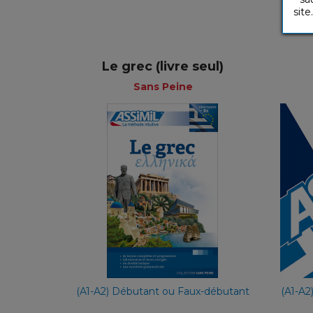
site.
Le grec (livre seul)
Sans Peine
Sans Peine
Français
29,90 €
(A1-A2) Débutant ou Faux-débutant
(A1-A2