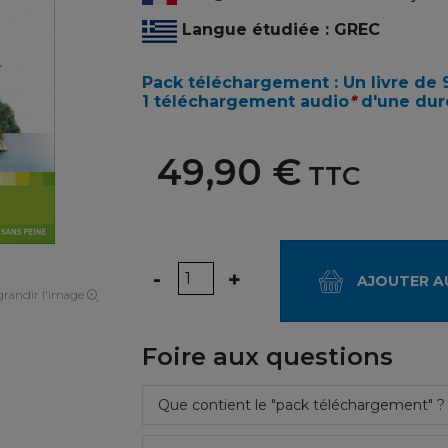
Langue étudiée : GREC
Pack téléchargement : Un livre de
1 téléchargement audio
*
d'une dur
49,90 €
TTC
Quantité
-
+
AJOUTER A
randir l'image
Foire aux questions
Que contient le "pack téléchargement" ?