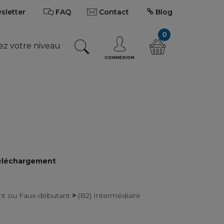
wsletter
FAQ
Contact
Blog
0
ez votre niveau
CONNEXION
 téléchargement
ant ou Faux-débutant
>
(B2) Intermédiaire