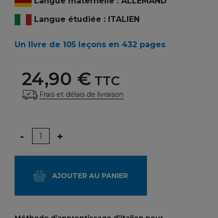
Langue maternelle : ALLEMAND
Langue étudiée : ITALIEN
Un livre de 105 leçons en 432 pages
24,90 €
TTC
Frais et délais de livraison
Quantité
-
+
AJOUTER AU PANIER