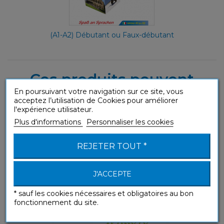
(A1-A2) Débutant ou Faux-débutant
Ces produits peuvent
En poursuivant votre navigation sur ce site, vous
également vous intéresser
acceptez l’utilisation de Cookies pour améliorer
l'expérience utilisateur.
Plus d'informations
Personnaliser les cookies
REJETER TOUT *
Il nuovo Italiano senza sforzo...
Sans Peine
J'ACCEPTE
* sauf les cookies nécessaires et obligatoires au bon
fonctionnement du site.