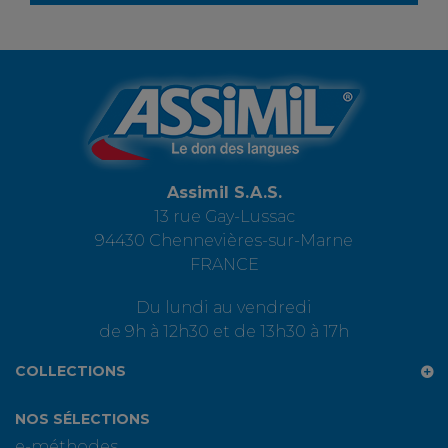
Assimil S.A.S.
13 rue Gay-Lussac
94430 Chennevières-sur-Marne
FRANCE
Du lundi au vendredi
de 9h à 12h30 et de 13h30 à 17h
COLLECTIONS
NOS SÉLECTIONS
e-méthodes