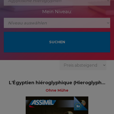
Mein Niveau:
L'Égyptien hiéroglyphique (Hieroglyph...
Ohne Mühe