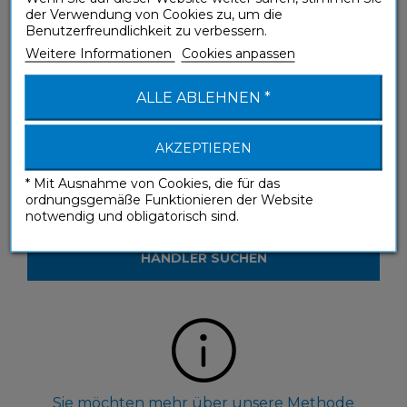
der Verwendung von Cookies zu, um die
Produkte?
Benutzerfreundlichkeit zu verbessern.
Weitere Informationen
Cookies anpassen
KONTAKTIEREN SIE UNS
ALLE ABLEHNEN *
AKZEPTIEREN
* Mit Ausnahme von Cookies, die für das
ordnungsgemäße Funktionieren der Website
Sie möchten unsere Produkte in einem
notwendig und obligatorisch sind.
Geschäft sehen?
HÄNDLER SUCHEN
Sie möchten mehr über unsere Methode