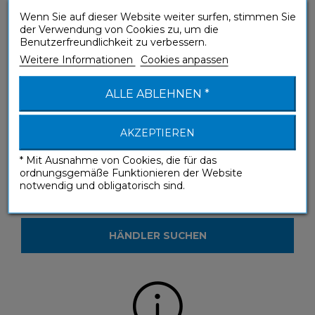
Wenn Sie auf dieser Website weiter surfen, stimmen Sie
der Verwendung von Cookies zu, um die
Sie haben eine Frage zu einem unserer
Benutzerfreundlichkeit zu verbessern.
Produkte?
Weitere Informationen
Cookies anpassen
KONTAKTIEREN SIE UNS
ALLE ABLEHNEN *
AKZEPTIEREN
* Mit Ausnahme von Cookies, die für das
ordnungsgemäße Funktionieren der Website
notwendig und obligatorisch sind.
Sie möchten unsere Produkte in einem
Geschäft sehen?
HÄNDLER SUCHEN