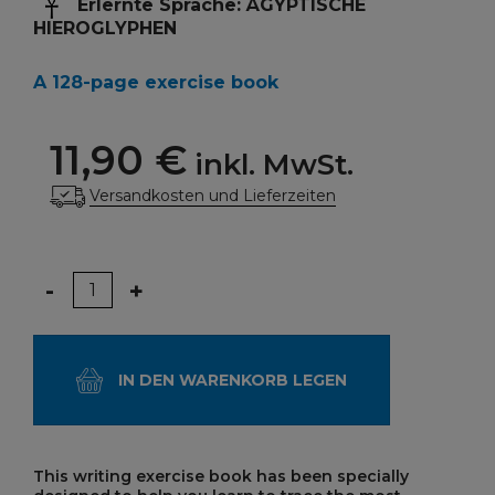
Erlernte Sprache: ÄGYPTISCHE
HIEROGLYPHEN
A 128-page exercise book
11,90 €
inkl. MwSt.
Versandkosten und Lieferzeiten
Menge
-
+
IN DEN WARENKORB LEGEN
This writing exercise book has been specially