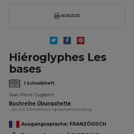
AUSZUG
TWEET
TEILEN
PINTEREST
Hiéroglyphes Les
bases
1 Schreibheft
Jean-Pierre Guglielmi
Buchreihe Übungshefte
- (A1-A2) Elementare Sprachanwendung
Ausgangssprache: FRANZÖSISCH